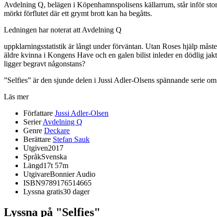
Avdelning Q, belägen i Köpenhamnspolisens källarrum, står inför stora 
mörkt förflutet där ett grymt brott kan ha begåtts.
Ledningen har noterat att Avdelning Q
uppklarningsstatistik är långt under förväntan. Utan Roses hjälp må
äldre kvinna i Kongens Have och en galen bilist inleder en dödlig jak
ligger begravt någonstans?
”Selfies” är den sjunde delen i Jussi Adler-Olsens spännande serie o
Läs mer
Författare
Jussi Adler-Olsen
Serier
Avdelning Q
Genre
Deckare
Berättare
Stefan Sauk
Utgiven
2017
Språk
Svenska
Längd
17t 57m
Utgivare
Bonnier Audio
ISBN
9789176514665
Lyssna gratis
30 dager
Lyssna på "Selfies"