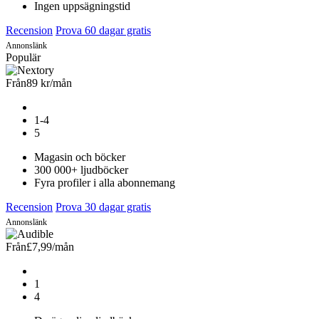
Ingen uppsägningstid
Recension
Prova 60 dagar gratis
Annonslänk
Populär
Från
89 kr
/mån
1-4
5
Magasin och böcker
300 000+ ljudböcker
Fyra profiler i alla abonnemang
Recension
Prova 30 dagar gratis
Annonslänk
Från
£7,99
/mån
1
4