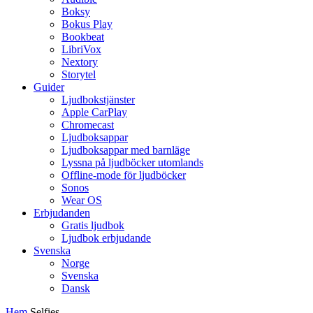
Boksy
Bokus Play
Bookbeat
LibriVox
Nextory
Storytel
Guider
Ljudbokstjänster
Apple CarPlay
Chromecast
Ljudboksappar
Ljudboksappar med barnläge
Lyssna på ljudböcker utomlands
Offline-mode för ljudböcker
Sonos
Wear OS
Erbjudanden
Gratis ljudbok
Ljudbok erbjudande
Svenska
Norge
Svenska
Dansk
Hem
Selfies