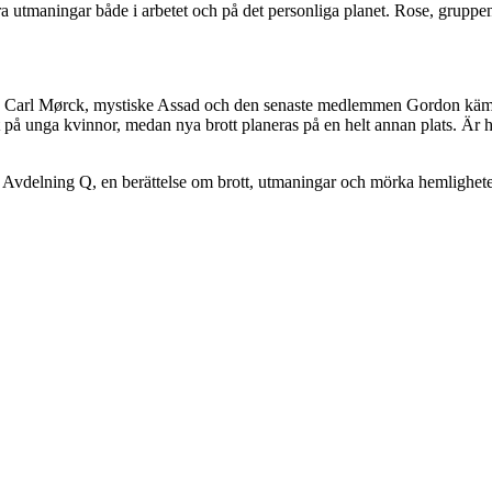
utmaningar både i arbetet och på det personliga planet. Rose, gruppens 
ste Carl Mørck, mystiske Assad och den senaste medlemmen Gordon kämpa
t på unga kvinnor, medan nya brott planeras på en helt annan plats. Är
m Avdelning Q, en berättelse om brott, utmaningar och mörka hemlighete