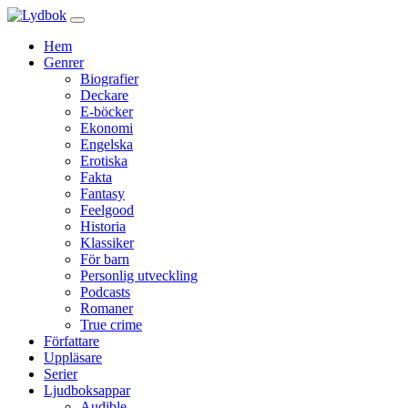
Hem
Genrer
Biografier
Deckare
E-böcker
Ekonomi
Engelska
Erotiska
Fakta
Fantasy
Feelgood
Historia
Klassiker
För barn
Personlig utveckling
Podcasts
Romaner
True crime
Författare
Uppläsare
Serier
Ljudboksappar
Audible