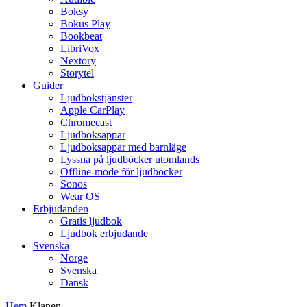
Boksy
Bokus Play
Bookbeat
LibriVox
Nextory
Storytel
Guider
Ljudbokstjänster
Apple CarPlay
Chromecast
Ljudboksappar
Ljudboksappar med barnläge
Lyssna på ljudböcker utomlands
Offline-mode för ljudböcker
Sonos
Wear OS
Erbjudanden
Gratis ljudbok
Ljudbok erbjudande
Svenska
Norge
Svenska
Dansk
Hem
Klanen