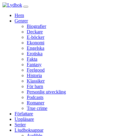
Hem
Genrer
Biografier
Deckare
E-böcker
Ekonomi
Engelska
Erotiska
Fakta
Fantasy
Feelgood
Historia
Klassiker
För barn
Personlig utveckling
Podcasts
Romaner
True crime
Författare
Uppläsare
Serier
Ljudboksappar
Audible