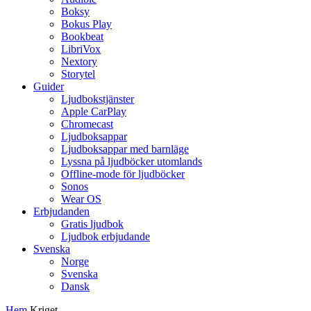
Boksy
Bokus Play
Bookbeat
LibriVox
Nextory
Storytel
Guider
Ljudbokstjänster
Apple CarPlay
Chromecast
Ljudboksappar
Ljudboksappar med barnläge
Lyssna på ljudböcker utomlands
Offline-mode för ljudböcker
Sonos
Wear OS
Erbjudanden
Gratis ljudbok
Ljudbok erbjudande
Svenska
Norge
Svenska
Dansk
Hem
Kriget