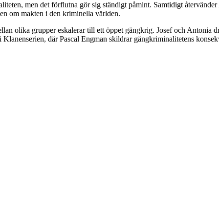
inaliteten, men det förflutna gör sig ständigt påmint. Samtidigt återvände
en om makten i den kriminella världen.
ellan olika grupper eskalerar till ett öppet gängkrig. Josef och Antonia dr
n i Klanenserien, där Pascal Engman skildrar gängkriminalitetens konse