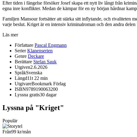
Efter tiden i fängelse försöker Josef skapa ett nytt liv långt från krim
egna inre konflikter. Medan de kämpar för en ny början hårdnar kamp
Familjen Mansour fortsätter att stärka sitt inflytande, och rivaliteten m
varje beslut. Kriget är en intensiv kriminalroman och den andra dele
Läs mer
Författare
Pascal Engmann
Serier
Klanenserien
Genre
Deckare
Berättare
Stefan Sauk
Utgiven
2.6.2026
Språk
Svenska
Längd
11t 22 min
Utgivare
Bookmark Förlag
ISBN
9789190063200
Lyssna gratis
30 dagar
Lyssna på "Kriget"
Populär
Från
99 kr
/mån