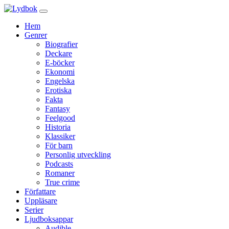
Hem
Genrer
Biografier
Deckare
E-böcker
Ekonomi
Engelska
Erotiska
Fakta
Fantasy
Feelgood
Historia
Klassiker
För barn
Personlig utveckling
Podcasts
Romaner
True crime
Författare
Uppläsare
Serier
Ljudboksappar
Audible