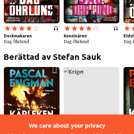
Dockmakaren
Konstnären
Elds
Dag Öhrlund
Dag Öhrlund
Dag 
Berättad av Stefan Sauk
We care about your privacy
Kärleken
Pascal Engmann