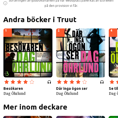
Sorteringen av ljudboksmärken på vår webbplats påverkas av storleken
på den provision vi får.
Andra böcker i Truut
1
2
4
Besökaren
Där inga ögon ser
Se ti
Dag Öhrlund
Dag Öhrlund
Dag 
Mer inom deckare