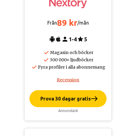
89 kr
Från
/mån
1-4
5
Magasin och böcker
300 000+ ljudböcker
Fyra profiler i alla abonnemang
Recension
Prova 30 dagar gratis
Annonslänk