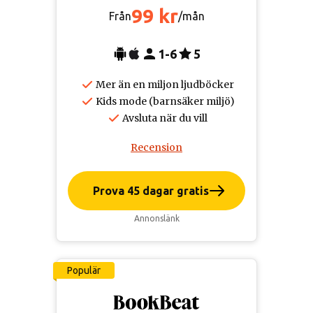
99 kr
Från
/mån
1-6
5
Mer än en miljon ljudböcker
Kids mode (barnsäker miljö)
Avsluta när du vill
Recension
Prova 45 dagar gratis
Annonslänk
Populär