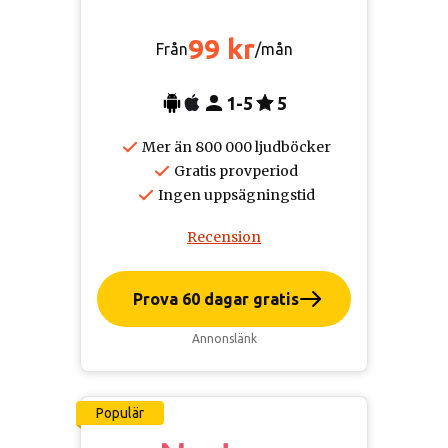
99 kr
Från
/mån
1-5
5
Mer än 800 000 ljudböcker
Gratis provperiod
Ingen uppsägningstid
Recension
Prova 60 dagar gratis
Annonslänk
Populär