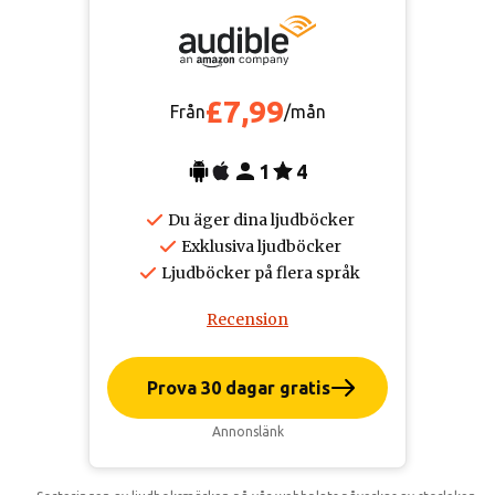
£7,99
Från
/mån
1
4
Du äger dina ljudböcker
Exklusiva ljudböcker
Ljudböcker på flera språk
Recension
Prova 30 dagar gratis
Annonslänk