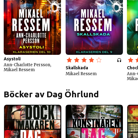
Asystoli
Ann-Charlotte Persson,
Skallskada
Choc
Mikael Ressem
Mikael Ressem
Ann-C
Mika
Böcker av Dag Öhrlund