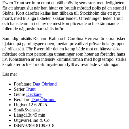
Ewert Truut ser fram emot en välbehövlig semester, men ledigheten
får ett abrupt slut när han hittar en brutalt mördad polis på en strand i
Skåne. Kort därefter kallas han tillbaka till Stockholm där ett nytt
mord, med kusliga likheter, skakar landet. Utredningen leder Truut
och hans team in i ett av de mest komplicerade och skrämmande
fallen de någonsin har ställts inför.
Samtidigt utsätts Richard Kahn och Carolina Herrera för stora risker
i jakten på gärningspersonen, medan privatlivet prövar hela gruppen
på olika sätt. För Ewert blir det en kamp både mot en hänsynslös
mördare och mot personliga utmaningar som hotar att förändra hans
liv. Konstnären är en intensiv kriminalroman med högt tempo, starka
karaktärer och ett mörkt mysterium fyllt av oväntade vändningar.
Läs mer
Författare
Dag Öhrlund
Serier
Truut
Genre
Deckare
Berättare
Dag Öhrlund
Utgiven
12.6.2025
Språk
Svenska
Längd
13t 45 min
Utgivare
Lind & Co
ISBN
9789181093018