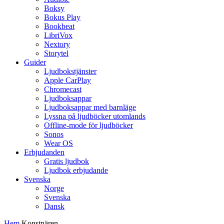
Boksy
Bokus Play
Bookbeat
LibriVox
Nextory
Storytel
Guider
Ljudbokstjänster
Apple CarPlay
Chromecast
Ljudboksappar
Ljudboksappar med barnläge
Lyssna på ljudböcker utomlands
Offline-mode för ljudböcker
Sonos
Wear OS
Erbjudanden
Gratis ljudbok
Ljudbok erbjudande
Svenska
Norge
Svenska
Dansk
Hem
Konstnären