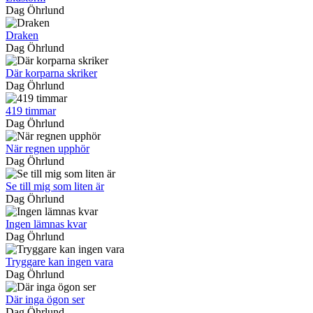
Dag Öhrlund
Draken
Dag Öhrlund
Där korparna skriker
Dag Öhrlund
419 timmar
Dag Öhrlund
När regnen upphör
Dag Öhrlund
Se till mig som liten är
Dag Öhrlund
Ingen lämnas kvar
Dag Öhrlund
Tryggare kan ingen vara
Dag Öhrlund
Där inga ögon ser
Dag Öhrlund