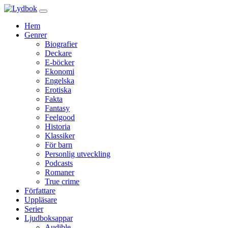
Hem
Genrer
Biografier
Deckare
E-böcker
Ekonomi
Engelska
Erotiska
Fakta
Fantasy
Feelgood
Historia
Klassiker
För barn
Personlig utveckling
Podcasts
Romaner
True crime
Författare
Uppläsare
Serier
Ljudboksappar
Audible