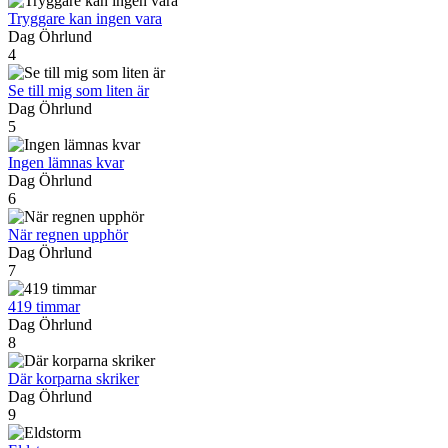
Tryggare kan ingen vara
Dag Öhrlund
4
Se till mig som liten är
Dag Öhrlund
5
Ingen lämnas kvar
Dag Öhrlund
6
När regnen upphör
Dag Öhrlund
7
419 timmar
Dag Öhrlund
8
Där korparna skriker
Dag Öhrlund
9