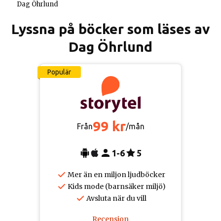
Dag Öhrlund
Lyssna på böcker som läses av
Dag Öhrlund
Populär
99 kr
Från
/mån
1-6
5
Mer än en miljon ljudböcker
Kids mode (barnsäker miljö)
Avsluta när du vill
Recension