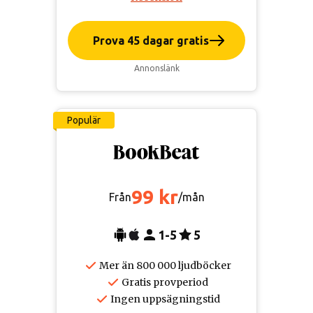
Prova 45 dagar gratis
Annonslänk
Populär
99 kr
Från
/mån
1-5
5
Mer än 800 000 ljudböcker
Gratis provperiod
Ingen uppsägningstid