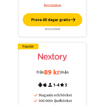
Recension
Prova 60 dagar gratis
Annonslänk
Populär
89 kr
Från
/mån
1-4
5
Magasin och böcker
300 000+ ljudböcker