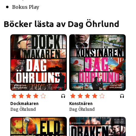
Bokus Play
Böcker lästa av Dag Öhrlund
Dockmakaren
Konstnären
Dag Öhrlund
Dag Öhrlund