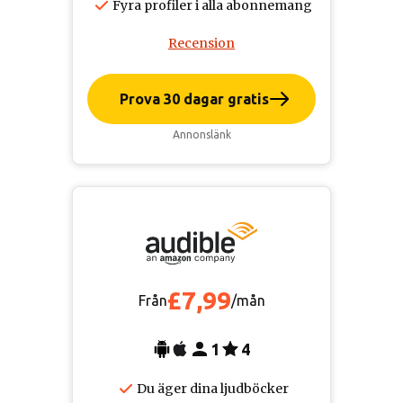
Fyra profiler i alla abonnemang
Recension
Prova 30 dagar gratis
Annonslänk
£7,99
Från
/mån
1
4
Du äger dina ljudböcker