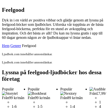
Feelgood
Dyk in i en värld av positiva vibbar och glädje genom att lyssna på
feelgood-böcker som ljudböcker. Utforska vår topplista av de bästa
feelgood-böckerna, perfekta för en stund av avkoppling och
inspiration. Och det bästa av allt? Du kan nu lyssna gratis i upp till
60 dagar genom någon av de ljudboksappar vi listar nedan.
Hem
Genrer
Feelgood
Ljudbok.com innehåller annonslänkar.
Ljudbok.com innehåller annonslänkar.
Lyssna på feelgood-ljudböcker hos dessa
företag
Populär
Populär
Populär
Från
£7,99
/
Från
99 kr
/mån
Från
99 kr
/mån
Från
89 kr
/mån
1
1-6
1-5
1-4
4