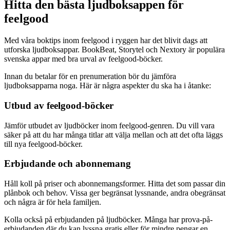
Hitta den bästa ljudboksappen för
feelgood
Med våra boktips inom feelgood i ryggen har det blivit dags att
utforska ljudboksappar. BookBeat, Storytel och Nextory är populära
svenska appar med bra urval av feelgood-böcker.
Innan du betalar för en prenumeration bör du jämföra
ljudboksapparna noga. Här är några aspekter du ska ha i åtanke:
Utbud av feelgood-böcker
Jämför utbudet av ljudböcker inom feelgood-genren. Du vill vara
säker på att du har många titlar att välja mellan och att det ofta läggs
till nya feelgood-böcker.
Erbjudande och abonnemang
Håll koll på priser och abonnemangsformer. Hitta det som passar din
plånbok och behov. Vissa ger begränsat lyssnande, andra obegränsat
och några är för hela familjen.
Kolla också på erbjudanden på ljudböcker. Många har prova-på-
erbjudanden där du kan lyssna gratis eller för mindre pengar en