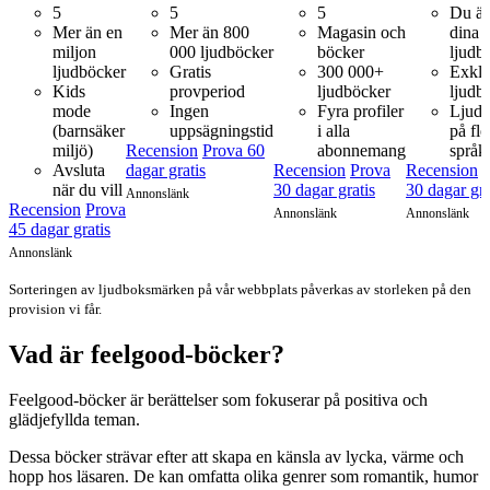
5
5
5
Du äg
Mer än en
Mer än 800
Magasin och
dina
miljon
000 ljudböcker
böcker
ljudb
ljudböcker
Gratis
300 000+
Exklu
Kids
provperiod
ljudböcker
ljudb
mode
Ingen
Fyra profiler
Ljudb
(barnsäker
uppsägningstid
i alla
på fle
miljö)
Recension
Prova 60
abonnemang
språk
Avsluta
dagar gratis
Recension
Prova
Recension
när du vill
30 dagar gratis
30 dagar gra
Annonslänk
Recension
Prova
Annonslänk
Annonslänk
45 dagar gratis
Annonslänk
Sorteringen av ljudboksmärken på vår webbplats påverkas av storleken på den
provision vi får.
Vad är feelgood-böcker?
Feelgood-böcker är berättelser som fokuserar på positiva och
glädjefyllda teman.
Dessa böcker strävar efter att skapa en känsla av lycka, värme och
hopp hos läsaren. De kan omfatta olika genrer som romantik, humor