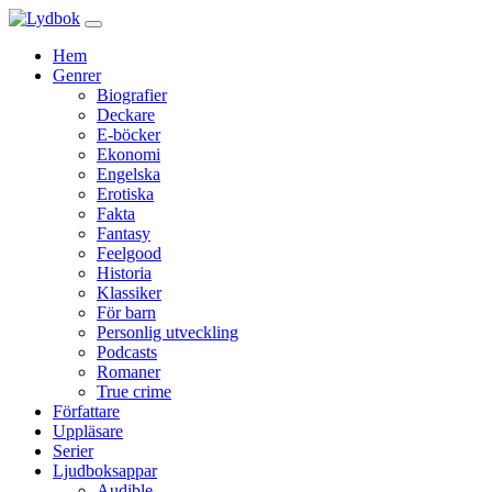
Hem
Genrer
Biografier
Deckare
E-böcker
Ekonomi
Engelska
Erotiska
Fakta
Fantasy
Feelgood
Historia
Klassiker
För barn
Personlig utveckling
Podcasts
Romaner
True crime
Författare
Uppläsare
Serier
Ljudboksappar
Audible