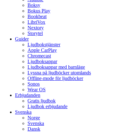
Boksy
Bokus Play
Bookbeat
LibriVox
Nextory
Storytel
Guider
Ljudbokstjänster
Apple CarPlay
Chromecast
Ljudboksappar
Ljudboksappar med barnläge
Lyssna på ljudböcker utomlands
Offline-mode för ljudböcker
Sonos
Wear OS
Erbjudanden
Gratis ljudbok
Ljudbok erbjudande
Svenska
Norge
Svenska
Dansk