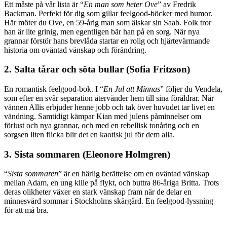
Ett måste på vår lista är “
En man som heter Ove
” av Fredrik
Backman. Perfekt för dig som gillar feelgood-böcker med humor.
Här möter du Ove, en 59-årig man som älskar sin Saab. Folk tror
han är lite grinig, men egentligen bär han på en sorg. När nya
grannar förstör hans brevlåda startar en rolig och hjärtevärmande
historia om oväntad vänskap och förändring.
2. Salta tårar och söta bullar (Sofia Fritzson)
En romantisk feelgood-bok. I “
En Jul att Minnas
” följer du Vendela,
som efter en svår separation återvänder hem till sina föräldrar. När
vännen Allis erbjuder henne jobb och tak över huvudet tar livet en
vändning. Samtidigt kämpar Kian med julens påminnelser om
förlust och nya grannar, och med en rebellisk tonåring och en
sorgsen liten flicka blir det en kaotisk jul för dem alla.
3. Sista sommaren (Eleonore Holmgren)
“
Sista sommaren
” är en härlig berättelse om en oväntad vänskap
mellan Adam, en ung kille på flykt, och buttra 86-åriga Britta. Trots
deras olikheter växer en stark vänskap fram när de delar en
minnesvärd sommar i Stockholms skärgård. En feelgood-lyssning
för att må bra.