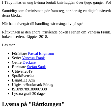
I Täby hittas en ung kvinna brutalt knivhuggen över tjugo gånger. Poli
Samtidigt som feminismen gör framsteg, sprider sig ett digitalt nätver
deras blickar.
När hatet övergår till handling står många liv på spel.
Råttkungen är den andra, fristående boken i serien om Vanessa Frank. 
boken i serien, släpptes 2018.
Läs mer
Författare
Pascal Engmann
Serier
Vanessa Frank
Genre
Deckare
Berättare
Stefan Sauk
Utgiven
2019
Språk
Svenska
Längd
11t 32m
Utgivare
Bookmark Förlag
ISBN
9789189007338
Lyssna gratis
30 dager
Lyssna på "Råttkungen"