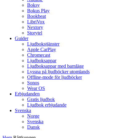
Boksy
Bokus Play
Bookbeat
LibriVox
Nextory
Storytel
Guider
Ljudbokstjänster
Apple CarPlay
Chromecast
Ljudboksappar
Ljudboksappar med barnläge
Lyssna på ljudböcker utomlands
Offline-mode för ljudböcker
Sonos
Wear OS
Erbjudanden
Gratis ljudbok
Ljudbok erbjudande
Svenska
Norge
Svenska
Dansk
Hem
Råttkungen