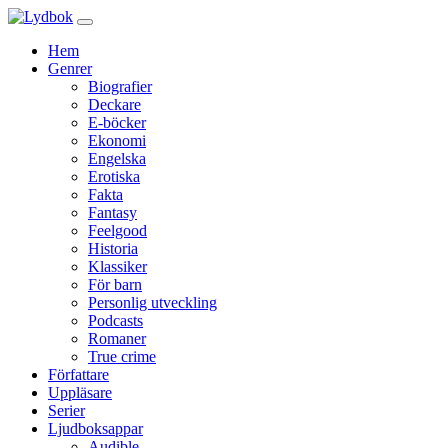
Hem
Genrer
Biografier
Deckare
E-böcker
Ekonomi
Engelska
Erotiska
Fakta
Fantasy
Feelgood
Historia
Klassiker
För barn
Personlig utveckling
Podcasts
Romaner
True crime
Författare
Uppläsare
Serier
Ljudboksappar
Audible