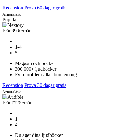
Recension
Prova 60 dagar gratis
Annonslänk
Populär
Från
89 kr
/mån
1-4
5
Magasin och böcker
300 000+ ljudböcker
Fyra profiler i alla abonnemang
Recension
Prova 30 dagar gratis
Annonslänk
Från
£7,99
/mån
1
4
Du äger dina ljudböcker