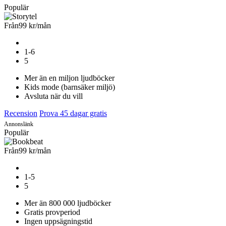
Populär
Från
99 kr
/mån
1-6
5
Mer än en miljon ljudböcker
Kids mode (barnsäker miljö)
Avsluta när du vill
Recension
Prova 45 dagar gratis
Annonslänk
Populär
Från
99 kr
/mån
1-5
5
Mer än 800 000 ljudböcker
Gratis provperiod
Ingen uppsägningstid