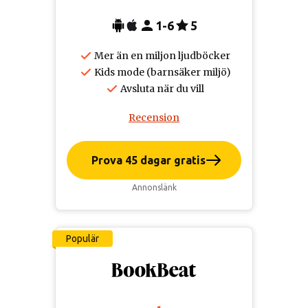
1-6
5
Mer än en miljon ljudböcker
Kids mode (barnsäker miljö)
Avsluta när du vill
Recension
Prova 45 dagar gratis
Annonslänk
Populär