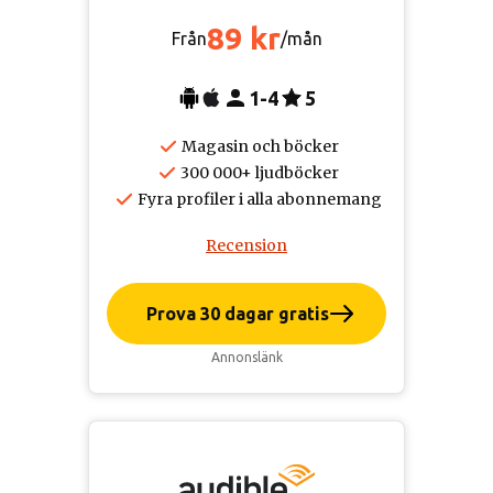
89 kr
Från
/mån
1-4
5
Magasin och böcker
300 000+ ljudböcker
Fyra profiler i alla abonnemang
Recension
Prova 30 dagar gratis
Annonslänk