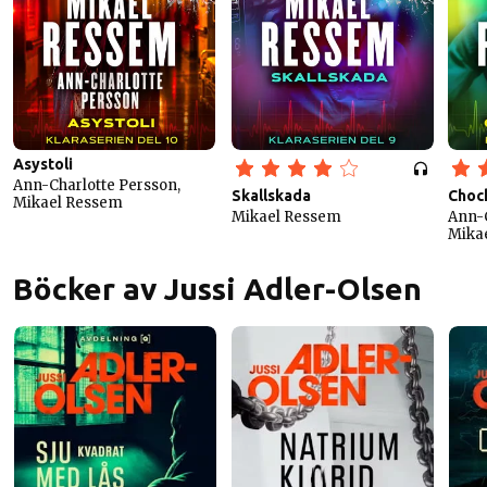
Asystoli
Ann-Charlotte Persson,
Skallskada
Choc
Mikael Ressem
Mikael Ressem
Ann-C
Mika
Böcker av Jussi Adler-Olsen