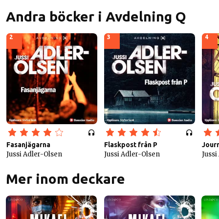
Andra böcker i Avdelning Q
2
3
4
Fasanjägarna
Flaskpost från P
Journ
Jussi Adler-Olsen
Jussi Adler-Olsen
Jussi
Mer inom deckare