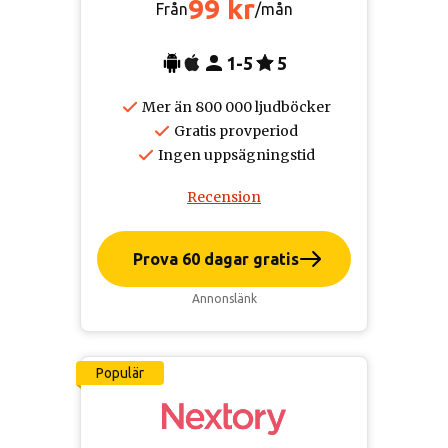
99 kr
Från
/mån
1-5
5
Mer än 800 000 ljudböcker
Gratis provperiod
Ingen uppsägningstid
Recension
Prova 60 dagar gratis
Annonslänk
Populär