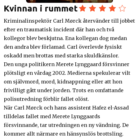
Kvinnan i rummet
Kriminalinspektör Carl Mørck återvänder till jobbet
efter en traumatisk incident där han och två
kollegor blev beskjutna. Ena kollegan dog medan
den andra blev förlamad. Carl överlevde fysiskt
oskadd men brottas med starka skuldkänslor.
Den unga politikern Merete Lynggaard försvinner
plötsligt en vårdag 2002. Medierna spekulerar vilt
om självmord, mord, kidnappning eller att hon
frivilligt gått under jorden. Trots en omfattande
polisutredning förblir fallet olöst.
När Carl Mørck och hans assistent Hafez el-Assad
tilldelas fallet med Merete Lynggaards
försvinnande, tar utredningen en ny vändning. De
kommer allt närmare en hänsynslös brottsling.