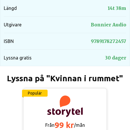
14t 38m
Längd
Bonnier Audio
Utgivare
9789178272457
ISBN
30 dager
Lyssna gratis
Lyssna på "Kvinnan i rummet"
Populär
99 kr
Från
/mån