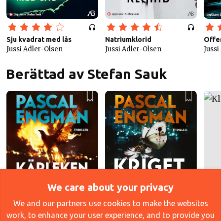
Sju kvadrat med lås
Natriumklorid
Offe
Jussi Adler-Olsen
Jussi Adler-Olsen
Jussi
Berättad av Stefan Sauk
We care about your privacy
Kärleken
Pascal Engmann
We and our partners use cookies to make the websites
Kriget
Klan
Pascal Engmann
Pasc
work, to enhance your user experience, and to provide you