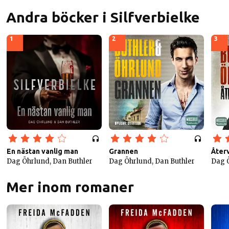
Andra böcker i Silfverbielke
1
2
3
En nästan vanlig man
Grannen
Åter
Dag Öhrlund, Dan Buthler
Dag Öhrlund, Dan Buthler
Dag Ö
Mer inom romaner