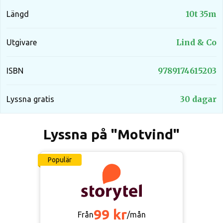
10t 35m
Längd
Lind & Co
Utgivare
9789174615203
ISBN
30 dagar
Lyssna gratis
Lyssna på "Motvind"
Populär
99 kr
Från
/mån