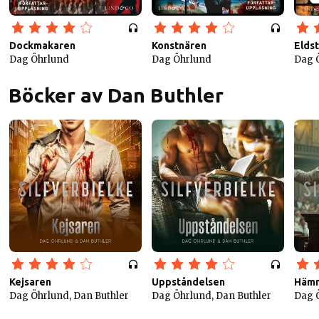
Dockmakaren
Konstnären
Elds
Dag Öhrlund
Dag Öhrlund
Dag 
Böcker av Dan Buthler
Kejsaren
Uppståndelsen
Hämn
Dag Öhrlund, Dan Buthler
Dag Öhrlund, Dan Buthler
Dag Ö