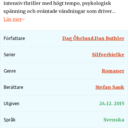
intensiv thriller med högt tempo, psykologisk
spänning och oväntade vändningar som driver
berättelsen mot en explosiv uppgörelse.
Läs mer
Dag Öhrlund
Dan Buthler
Författare
,
Silfverbielke
Serier
Romaner
Genre
Stefan Sauk
Berättare
24.12. 2015
Utgiven
Svenska
Språk