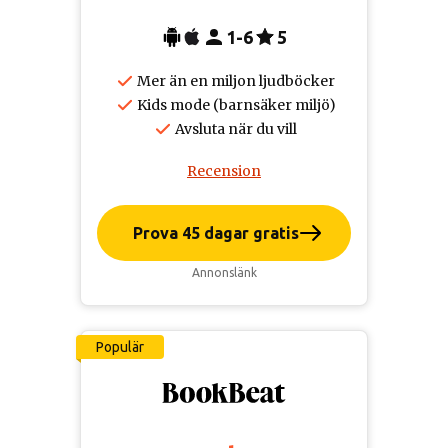
1-6
5
Mer än en miljon ljudböcker
Kids mode (barnsäker miljö)
Avsluta när du vill
Recension
Prova 45 dagar gratis
Annonslänk
Populär