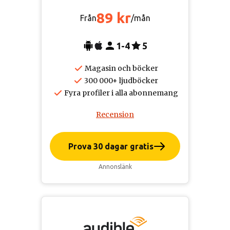
89 kr
Från
/mån
1-4
5
Magasin och böcker
300 000+ ljudböcker
Fyra profiler i alla abonnemang
Recension
Prova 30 dagar gratis
Annonslänk