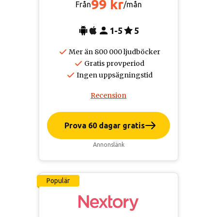
99 kr
Från
/mån
1-5
5
Mer än 800 000 ljudböcker
Gratis provperiod
Ingen uppsägningstid
Recension
Prova 60 dagar gratis
Annonslänk
Populär