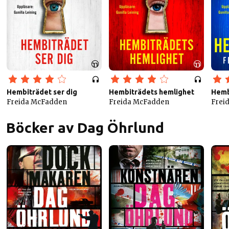
Hembiträdet ser dig
Hembiträdets hemlighet
Hemb
Freida McFadden
Freida McFadden
Frei
Böcker av Dag Öhrlund