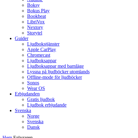
Boksy
Bokus Play
Bookbeat
LibriVox
Nextory
Storytel
Guider
Ljudbokstjänster
Apple CarPlay
Chromecast
Ljudboksappar
Ljudboksappar med barnläge
Lyssna på ljudböcker utomlands
Offline-mode för ljudböcker
Sonos
Wear OS
Erbjudanden
Gratis ljudbok
Ljudbok erbjudande
Svenska
Norge
Svenska
Dansk
Hem
Erövraren