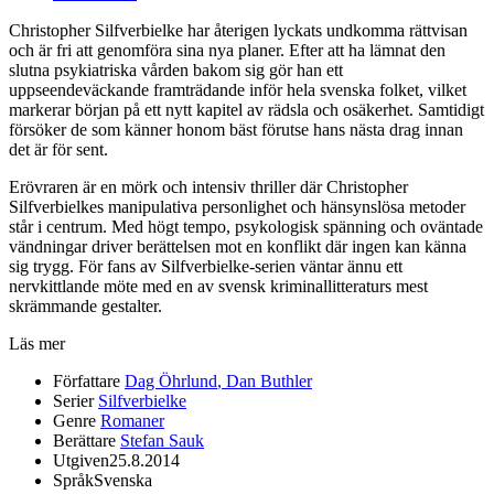
Christopher Silfverbielke har återigen lyckats undkomma rättvisan
och är fri att genomföra sina nya planer. Efter att ha lämnat den
slutna psykiatriska vården bakom sig gör han ett
uppseendeväckande framträdande inför hela svenska folket, vilket
markerar början på ett nytt kapitel av rädsla och osäkerhet. Samtidigt
försöker de som känner honom bäst förutse hans nästa drag innan
det är för sent.
Erövraren är en mörk och intensiv thriller där Christopher
Silfverbielkes manipulativa personlighet och hänsynslösa metoder
står i centrum. Med högt tempo, psykologisk spänning och oväntade
vändningar driver berättelsen mot en konflikt där ingen kan känna
sig trygg. För fans av Silfverbielke-serien väntar ännu ett
nervkittlande möte med en av svensk kriminallitteraturs mest
skrämmande gestalter.
Läs mer
Författare
Dag Öhrlund
,
Dan Buthler
Serier
Silfverbielke
Genre
Romaner
Berättare
Stefan Sauk
Utgiven
25.8.2014
Språk
Svenska