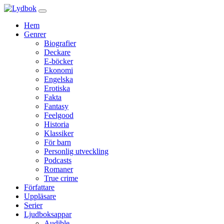
Hem
Genrer
Biografier
Deckare
E-böcker
Ekonomi
Engelska
Erotiska
Fakta
Fantasy
Feelgood
Historia
Klassiker
För barn
Personlig utveckling
Podcasts
Romaner
True crime
Författare
Uppläsare
Serier
Ljudboksappar
Audible