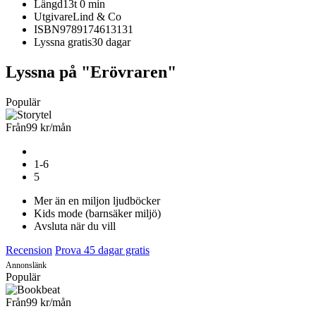
Längd
13t 0 min
Utgivare
Lind & Co
ISBN
9789174613131
Lyssna gratis
30 dagar
Lyssna på "Erövraren"
Populär
Från
99 kr
/mån
1-6
5
Mer än en miljon ljudböcker
Kids mode (barnsäker miljö)
Avsluta när du vill
Recension
Prova 45 dagar gratis
Annonslänk
Populär
Från
99 kr
/mån