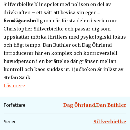
Silfverbielke blir spelet med polisen en del av
drivkraften – ett sätt att bevisa sin egen
överlägsenhet.
En nästan vanlig man är första delen i serien om
Christopher Silfverbielke och passar dig som
uppskattar mörka thrillers med psykologiskt fokus
och högt tempo. Dan Buthler och Dag Öhrlund
introducerar här en komplex och kontroversiell
huvudperson i en berättelse där gränsen mellan
kontroll och kaos suddas ut. Ljudboken är inläst av
Stefan Sauk.
Läs mer
Dag Öhrlund
Dan Buthler
Författare
,
Silfverbielke
Serier