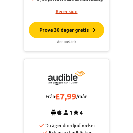
Recension
Prova 30 dagar gratis
Annonslänk
£7,99
Från
/mån
1
4
Du äger dina ljudböcker
Exklusiva ljudböcker