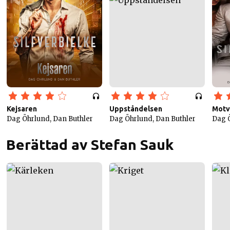
Kejsaren
Uppståndelsen
Motv
Dag Öhrlund, Dan Buthler
Dag Öhrlund, Dan Buthler
Dag Ö
Berättad av Stefan Sauk