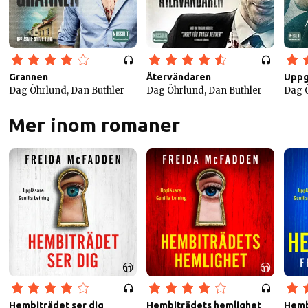
Grannen
Återvändaren
Uppg
Dag Öhrlund, Dan Buthler
Dag Öhrlund, Dan Buthler
Dag Ö
Mer inom romaner
Hembiträdet ser dig
Hembiträdets hemlighet
Hemb