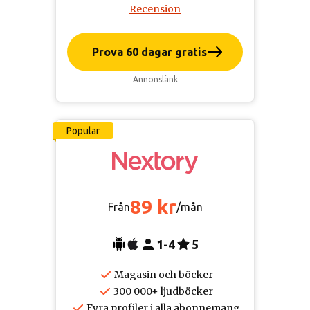
Recension
Prova 60 dagar gratis
Annonslänk
Populär
89 kr
Från
/mån
1-4
5
Magasin och böcker
300 000+ ljudböcker
Fyra profiler i alla abonnemang