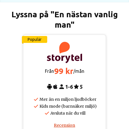
Lyssna på "En nästan vanlig
man"
Populär
99 kr
Från
/mån
1-6
5
Mer än en miljon ljudböcker
Kids mode (barnsäker miljö)
Avsluta när du vill
Recension