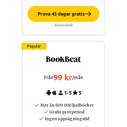
Prova 45 dagar gratis
Annonslänk
Populär
99 kr
Från
/mån
1-5
5
Mer än 800 000 ljudböcker
Gratis provperiod
Ingen uppsägningstid