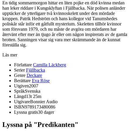
En tidig sommarmorgon hittar en liten pojke en död kvinna medan
han leker riddare i Kungsklyftan i Fjällbacka. När polisen anländer
upptäcker de ytterligare två kvinnoskelett under den mördade
kroppen. Patrik Hedström och hans kollegor vid Tanumshedes
poliskår står inför ett gåtfullt mysterium. Skeletten tillhör kvinnor
som försvann 1979, och nu måste de avgöra om mördaren har
återvänt efter mer än tjugo år eller om någon inspirerats av de gamla
brotten. Sanningen visar sig vara mer skrämmande än de kunnat
föreställa sig.
Läs mer
Författare
Camilla Läckberg
Serier
Fjällbacka
Genre
Deckare
Berättare
Eva Röse
Utgiven
2007
Språk
Svenska
Längd
13t 25m
Utgivare
Bonnier Audio
ISBN
9789173480086
Lyssna gratis
30 dager
Lyssna på "Predikanten"