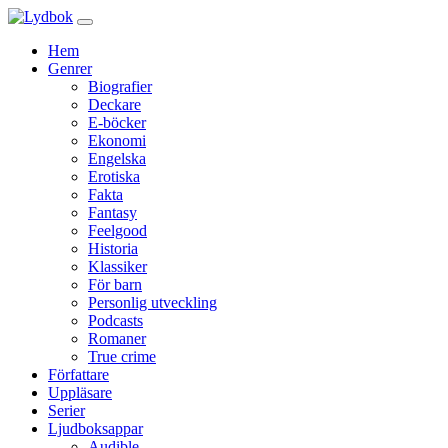
Hem
Genrer
Biografier
Deckare
E-böcker
Ekonomi
Engelska
Erotiska
Fakta
Fantasy
Feelgood
Historia
Klassiker
För barn
Personlig utveckling
Podcasts
Romaner
True crime
Författare
Uppläsare
Serier
Ljudboksappar
Audible