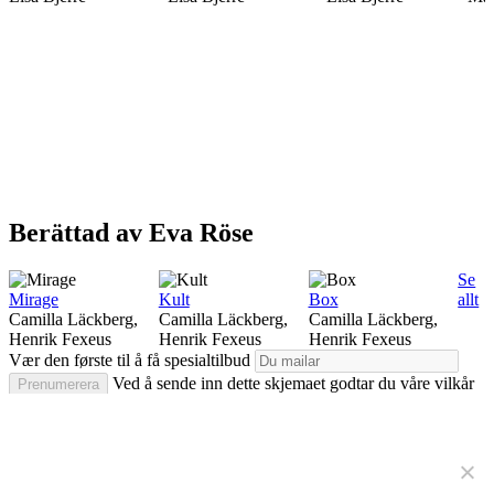
Berättad av Eva Röse
Se
Mirage
Kult
Box
allt
Camilla Läckberg,
Camilla Läckberg,
Camilla Läckberg,
Henrik Fexeus
Henrik Fexeus
Henrik Fexeus
Vær den første til å få spesialtilbud
Ved å sende inn dette skjemaet godtar du våre vilkår
Prenumerera
for bruk og erkjenner våre .
We care about your privacy
We and our partners use cookies to
Copyright © 2026 ljudbok.com. Alla rättigheter förbehållna
make the websites work, to enhance your user experience,
Svenska
and to provide you with personalized content and
Norge
advertisements.