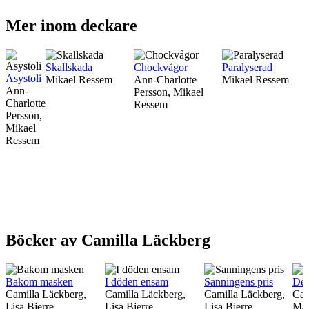
Mer inom deckare
Skallskada
Chockvågor
Paralyserad
Asystoli
Mikael Ressem
Ann-Charlotte
Mikael Ressem
Ann-
Persson, Mikael
Charlotte
Ressem
Persson,
Mikael
Ressem
Böcker av Camilla Läckberg
Bakom masken
I döden ensam
Sanningens pris
Den
Camilla Läckberg,
Camilla Läckberg,
Camilla Läckberg,
Cam
Lisa Bjerre
Lisa Bjerre
Lisa Bjerre
Mal