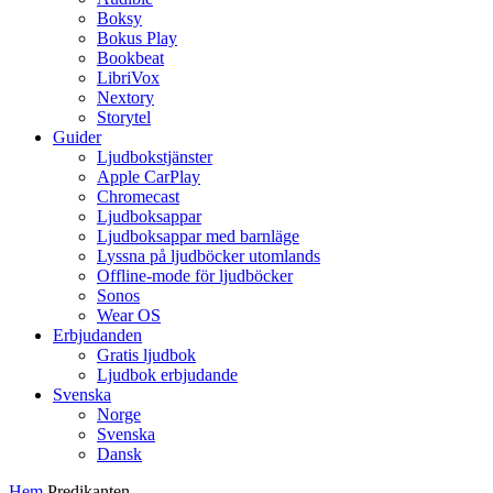
Boksy
Bokus Play
Bookbeat
LibriVox
Nextory
Storytel
Guider
Ljudbokstjänster
Apple CarPlay
Chromecast
Ljudboksappar
Ljudboksappar med barnläge
Lyssna på ljudböcker utomlands
Offline-mode för ljudböcker
Sonos
Wear OS
Erbjudanden
Gratis ljudbok
Ljudbok erbjudande
Svenska
Norge
Svenska
Dansk
Hem
Predikanten