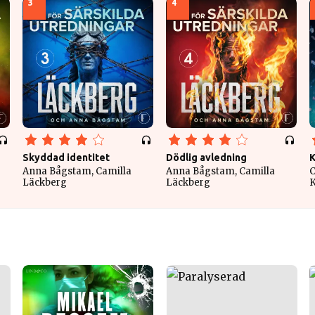
3
4
Skyddad identitet
Dödlig avledning
K
Anna Bågstam, Camilla
Anna Bågstam, Camilla
C
Läckberg
Läckberg