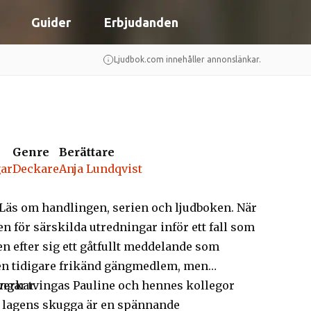
Guider
Erbjudanden
Ljudbok.com innehåller annonslänkar.
Genre
Berättare
gar
Deckare
Anja Lundqvist
Läs om handlingen, serien och ljudboken. När
n för särskilda utredningar inför ett fall som
 efter sig ett gåtfullt meddelande som
t en tidigare frikänd gängmedlem, men
verkar.
ingar tvingas Pauline och hennes kollegor
I lagens skugga är en spännande