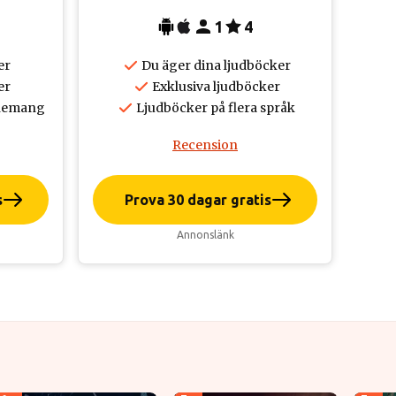
1
4
er
Du äger dina ljudböcker
er
Exklusiva ljudböcker
onnemang
Ljudböcker på flera språk
Recension
s
Prova 30 dagar gratis
Annonslänk