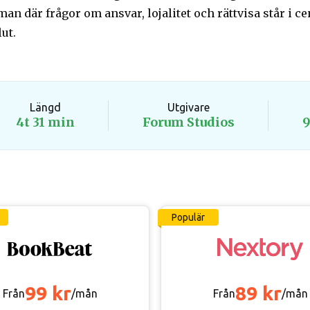
an där frågor om ansvar, lojalitet och rättvisa står i 
lut.
Längd
Utgivare
4t 31 min
Forum Studios
9
Populär
99 kr
89 kr
Från
/mån
Från
/mån