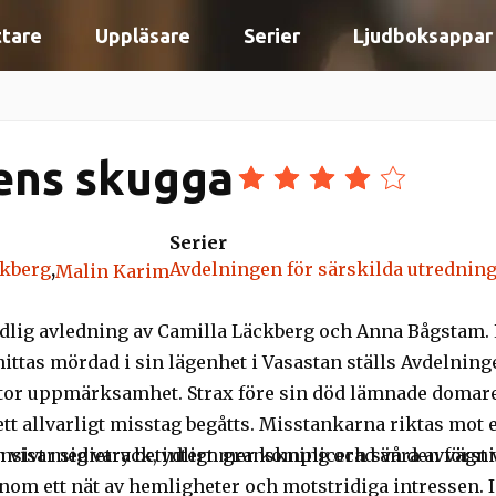
ttare
Uppläsare
Serier
Ljudboksappar
gens skugga
Serier
ckberg
,
Avdelningen för särskilda utrednin
Malin Karim
lig avledning av Camilla Läckberg och Anna Bågstam. 
ittas mördad i sin lägenhet i Vasastan ställs Avdelninge
stor uppmärksamhet. Strax före sin död lämnade domaren
 ett allvarligt misstag begåtts. Misstankarna riktas mo
 visar sig vara betydligt mer komplicerad än den först 
ensivt medietryck, intern granskning och svåra avvägn
nom ett nät av hemligheter och motstridiga intressen. 