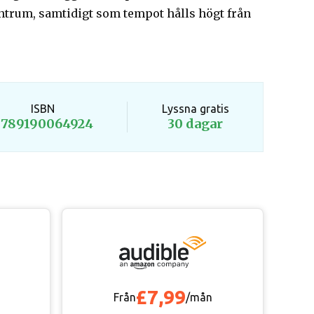
centrum, samtidigt som tempot hålls högt från
ISBN
Lyssna gratis
789190064924
30 dagar
£7,99
Från
/mån