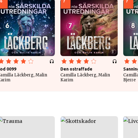
6
7
7
od 0099
Den ostraffade
Sannin
amilla Läckberg, Malin
Camilla Läckberg, Malin
Camill
Karim
Karim
Bjerre