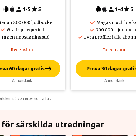
1-5
5
1-4
5
er än 800 000 ljudböcker
Magasin och böck
Gratis provperiod
300 000+ ljudböck
Ingen uppsägningstid
Fyra profiler i alla ab
Recension
Recension
ova 60 dagar gratis
Prova 30 dagar grati
Annonslänk
Annonslänk
leken på den provision vi får.
för särskilda utredningar