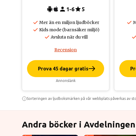
1-6
5
Mer än en miljon ljudböcker
M
Kids mode (barnsäker miljö)
Avsluta när du vill
Recension
Prova 45 dagar gratis
Pr
Annonslänk
Sorteringen av ljudboksmärken på vår webbplats påverkas av stor
Andra böcker i Avdelningen 