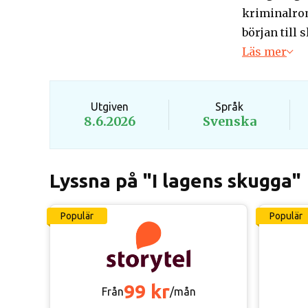
kriminalrom
början till s
Läs mer
Utgiven
Språk
8.6.2026
Svenska
Lyssna på "I lagens skugga"
Populär
Populär
99 kr
Från
/mån