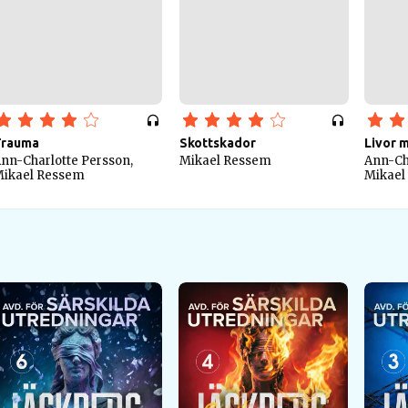
Trauma
Skottskador
Livor m
nn-Charlotte Persson,
Mikael Ressem
Ann-Ch
ikael Ressem
Mikael