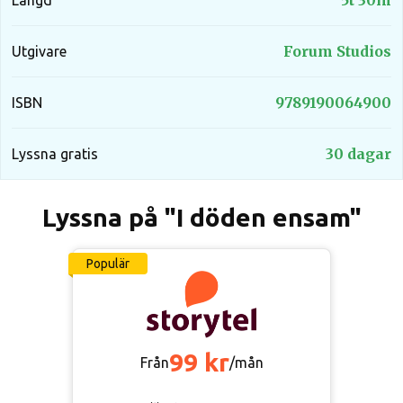
5t 30m
Längd
Forum Studios
Utgivare
9789190064900
ISBN
30 dagar
Lyssna gratis
Lyssna på "I döden ensam"
Populär
99 kr
Från
/mån