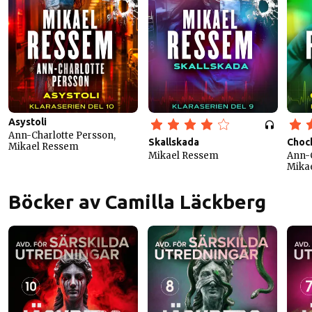
Asystoli
Ann-Charlotte Persson,
Skallskada
Choc
Mikael Ressem
Mikael Ressem
Ann-C
Mika
Böcker av Camilla Läckberg