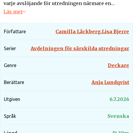
varje avslöjande för utredningen närmare en
obehaglig sanning.
Läs mer
Camilla Läckberg
Lisa Bjerre
Författare
,
Avdelningen för särskilda utredningar
Serier
Deckare
Genre
Anja Lundqvist
Berättare
6.7.2026
Utgiven
Svenska
Språk