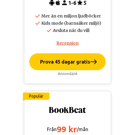
1-6
5
Mer än en miljon ljudböcker
Kids mode (barnsäker miljö)
Avsluta när du vill
Recension
Prova 45 dagar gratis
Annonslänk
Populär
99 kr
Från
/mån