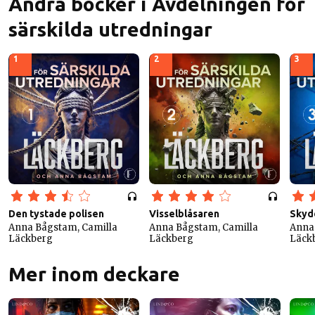
Andra böcker i Avdelningen för
särskilda utredningar
1
2
3
Den tystade polisen
Visselblåsaren
Skyd
Anna Bågstam, Camilla
Anna Bågstam, Camilla
Anna
Läckberg
Läckberg
Läck
Mer inom deckare