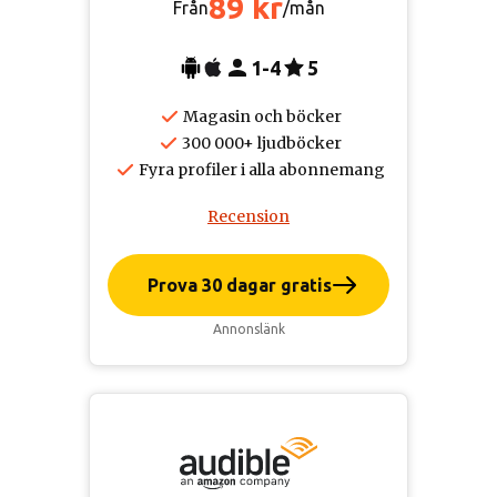
89 kr
Från
/mån
1-4
5
Magasin och böcker
300 000+ ljudböcker
Fyra profiler i alla abonnemang
Recension
Prova 30 dagar gratis
Annonslänk