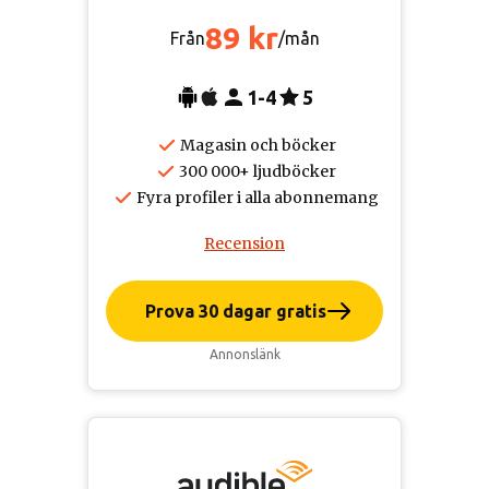
89 kr
Från
/mån
1-4
5
Magasin och böcker
300 000+ ljudböcker
Fyra profiler i alla abonnemang
Recension
Prova 30 dagar gratis
Annonslänk