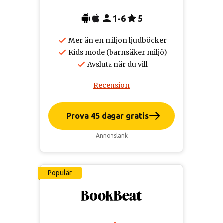
1-6
5
Mer än en miljon ljudböcker
Kids mode (barnsäker miljö)
Avsluta när du vill
Recension
Prova 45 dagar gratis
Annonslänk
Populär