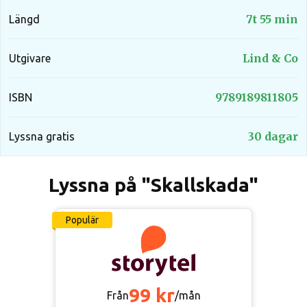
7t 55 min
Längd
Lind & Co
Utgivare
9789189811805
ISBN
30 dagar
Lyssna gratis
Lyssna på "Skallskada"
Populär
99 kr
Från
/mån