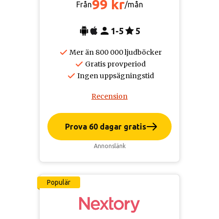
99 kr
Från
/mån
1-5
5
Mer än 800 000 ljudböcker
Gratis provperiod
Ingen uppsägningstid
Recension
Prova 60 dagar gratis
Annonslänk
Populär