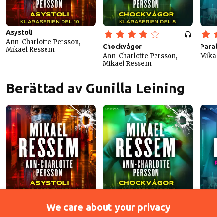
Asystoli
Ann-Charlotte Persson,
Chockvågor
Para
Mikael Ressem
Ann-Charlotte Persson,
Mika
Mikael Ressem
Berättad av Gunilla Leining
Asystoli
We care about your privacy
Ann-Charlotte Persson,
Chockvågor
Para