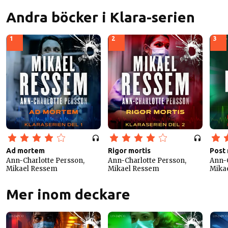
Andra böcker i Klara-serien
1
2
3
Ad mortem
Rigor mortis
Post
Ann-Charlotte Persson,
Ann-Charlotte Persson,
Ann-C
Mikael Ressem
Mikael Ressem
Mika
Mer inom deckare