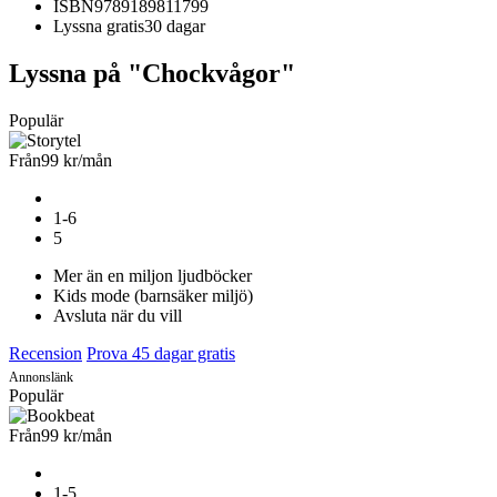
ISBN
9789189811799
Lyssna gratis
30 dagar
Lyssna på "Chockvågor"
Populär
Från
99 kr
/mån
1-6
5
Mer än en miljon ljudböcker
Kids mode (barnsäker miljö)
Avsluta när du vill
Recension
Prova 45 dagar gratis
Annonslänk
Populär
Från
99 kr
/mån
1-5