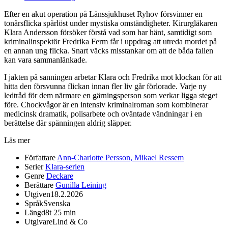
Efter en akut operation på Länssjukhuset Ryhov försvinner en
tonårsflicka spårlöst under mystiska omständigheter. Kirurgläkaren
Klara Andersson försöker förstå vad som har hänt, samtidigt som
kriminalinspektör Fredrika Ferm får i uppdrag att utreda mordet på
en annan ung flicka. Snart väcks misstankar om att de båda fallen
kan vara sammanlänkade.
I jakten på sanningen arbetar Klara och Fredrika mot klockan för att
hitta den försvunna flickan innan fler liv går förlorade. Varje ny
ledtråd för dem närmare en gärningsperson som verkar ligga steget
före. Chockvågor är en intensiv kriminalroman som kombinerar
medicinsk dramatik, polisarbete och oväntade vändningar i en
berättelse där spänningen aldrig släpper.
Läs mer
Författare
Ann-Charlotte Persson
,
Mikael Ressem
Serier
Klara-serien
Genre
Deckare
Berättare
Gunilla Leining
Utgiven
18.2.2026
Språk
Svenska
Längd
8t 25 min
Utgivare
Lind & Co