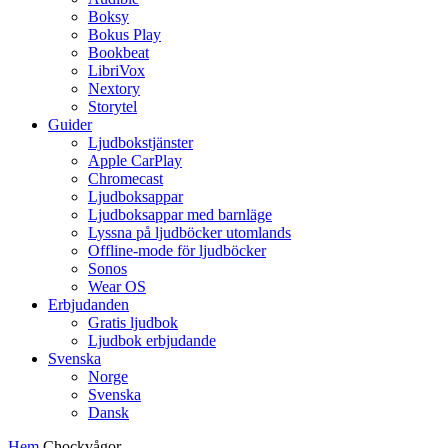
Boksy
Bokus Play
Bookbeat
LibriVox
Nextory
Storytel
Guider
Ljudbokstjänster
Apple CarPlay
Chromecast
Ljudboksappar
Ljudboksappar med barnläge
Lyssna på ljudböcker utomlands
Offline-mode för ljudböcker
Sonos
Wear OS
Erbjudanden
Gratis ljudbok
Ljudbok erbjudande
Svenska
Norge
Svenska
Dansk
Hem
Chockvågor