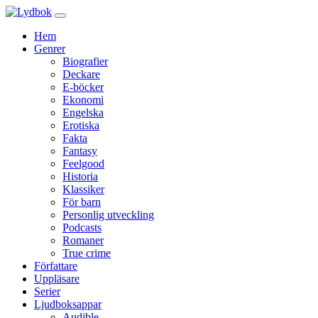
Hem
Genrer
Biografier
Deckare
E-böcker
Ekonomi
Engelska
Erotiska
Fakta
Fantasy
Feelgood
Historia
Klassiker
För barn
Personlig utveckling
Podcasts
Romaner
True crime
Författare
Uppläsare
Serier
Ljudboksappar
Audible