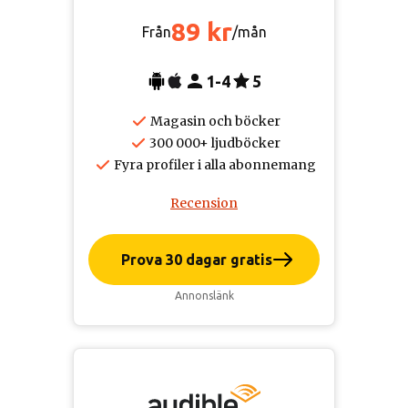
89 kr
Från
/mån
1-4
5
Magasin och böcker
300 000+ ljudböcker
Fyra profiler i alla abonnemang
Recension
Prova 30 dagar gratis
Annonslänk