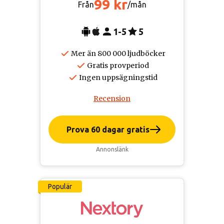
99 kr
Från
/mån
1-5
5
Mer än 800 000 ljudböcker
Gratis provperiod
Ingen uppsägningstid
Recension
Prova 60 dagar gratis
Annonslänk
Populär