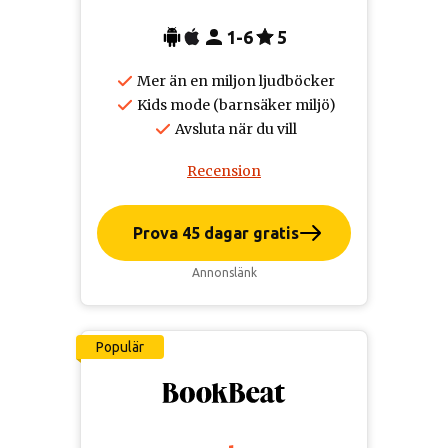
1-6
5
Mer än en miljon ljudböcker
Kids mode (barnsäker miljö)
Avsluta när du vill
Recension
Prova 45 dagar gratis
Annonslänk
Populär