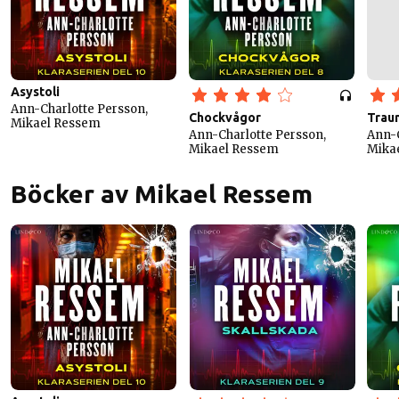
Asystoli
Ann-Charlotte Persson,
Chockvågor
Trau
Mikael Ressem
Ann-Charlotte Persson,
Ann-C
Mikael Ressem
Mika
Böcker av Mikael Ressem