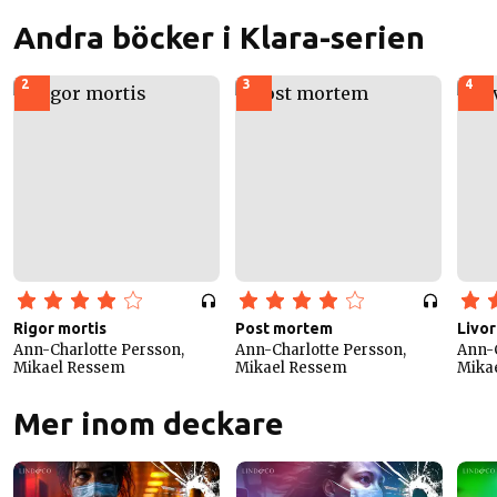
Andra böcker i Klara-serien
2
3
4
Rigor mortis
Post mortem
Livor
Ann-Charlotte Persson,
Ann-Charlotte Persson,
Ann-C
Mikael Ressem
Mikael Ressem
Mika
Mer inom deckare