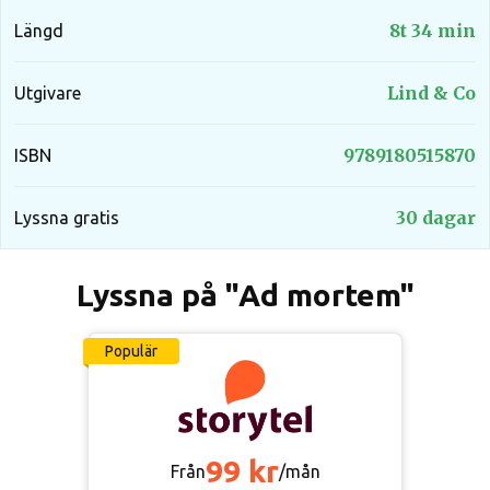
8t 34 min
Längd
Lind & Co
Utgivare
9789180515870
ISBN
30 dagar
Lyssna gratis
Lyssna på "Ad mortem"
Populär
99 kr
Från
/mån