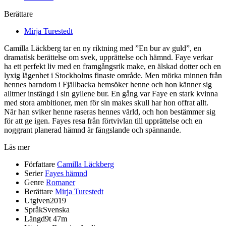
Berättare
Mirja Turestedt
Camilla Läckberg tar en ny riktning med ”En bur av guld”, en
dramatisk berättelse om svek, upprättelse och hämnd. Faye verkar
ha ett perfekt liv med en framgångsrik make, en älskad dotter och en
lyxig lägenhet i Stockholms finaste område. Men mörka minnen från
hennes barndom i Fjällbacka hemsöker henne och hon känner sig
alltmer instängd i sin gyllene bur. En gång var Faye en stark kvinna
med stora ambitioner, men för sin makes skull har hon offrat allt.
När han sviker henne raseras hennes värld, och hon bestämmer sig
för att ge igen. Fayes resa från förtvivlan till upprättelse och en
noggrant planerad hämnd är fängslande och spännande.
Läs mer
Författare
Camilla Läckberg
Serier
Fayes hämnd
Genre
Romaner
Berättare
Mirja Turestedt
Utgiven
2019
Språk
Svenska
Längd
9t 47m