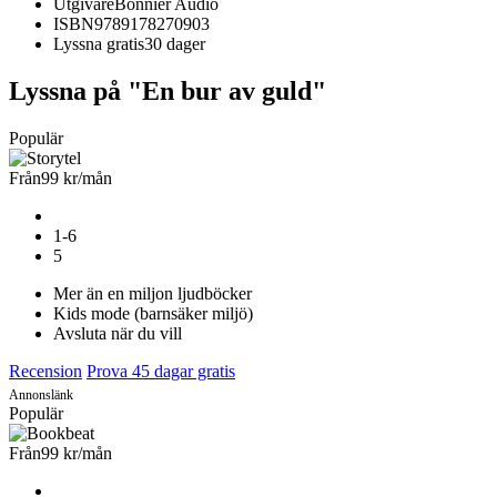
Utgivare
Bonnier Audio
ISBN
9789178270903
Lyssna gratis
30 dager
Lyssna på "En bur av guld"
Populär
Från
99 kr
/mån
1-6
5
Mer än en miljon ljudböcker
Kids mode (barnsäker miljö)
Avsluta när du vill
Recension
Prova 45 dagar gratis
Annonslänk
Populär
Från
99 kr
/mån