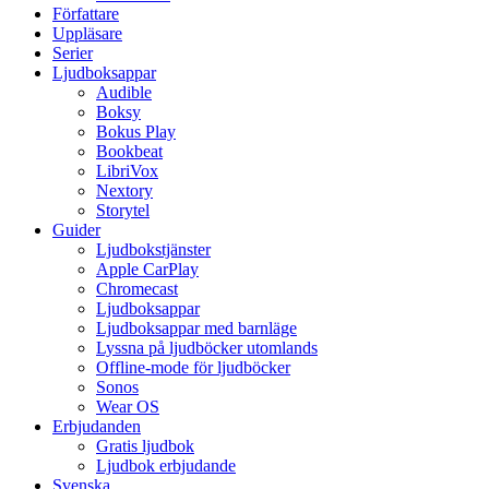
Författare
Uppläsare
Serier
Ljudboksappar
Audible
Boksy
Bokus Play
Bookbeat
LibriVox
Nextory
Storytel
Guider
Ljudbokstjänster
Apple CarPlay
Chromecast
Ljudboksappar
Ljudboksappar med barnläge
Lyssna på ljudböcker utomlands
Offline-mode för ljudböcker
Sonos
Wear OS
Erbjudanden
Gratis ljudbok
Ljudbok erbjudande
Svenska