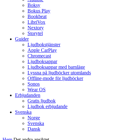
Boksy
Bokus Play
Bookbeat
LibriVox
Nextory
Storytel
Guider
Ljudbokstjänster
Apple CarPlay
Chromecast
Ljudboksappar
Ljudboksappar med barnläge
Lyssna på ljudböcker utomlands
Offline-mode för ljudböcker
Sonos
Wear OS
Erbjudanden
Gratis ljudbok
Ljudbok erbjudande
Svenska
Norge
Svenska
Dansk
Hem
Det andra ansiktet