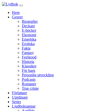
Hem
Genrer
Biografier
Deckare
E-böcker
Ekonomi
Engelska
Erotiska
Fakta
Fantasy
Feelgood
Historia
Klassiker
För barn
Personlig utveckling
Podcasts
Romaner
True crime
Författare
Uppläsare
Serier
Ljudboksappar
Audible