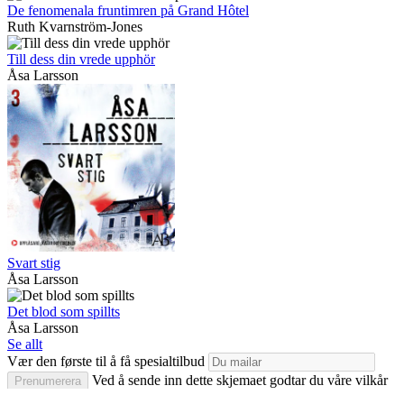
De fenomenala fruntimren på Grand Hôtel
Ruth Kvarnström-Jones
Till dess din vrede upphör
Åsa Larsson
Svart stig
Åsa Larsson
Det blod som spillts
Åsa Larsson
Se allt
Vær den første til å få spesialtilbud
Ved å sende inn dette skjemaet godtar du våre vilkår
Prenumerera
for bruk og erkjenner våre .