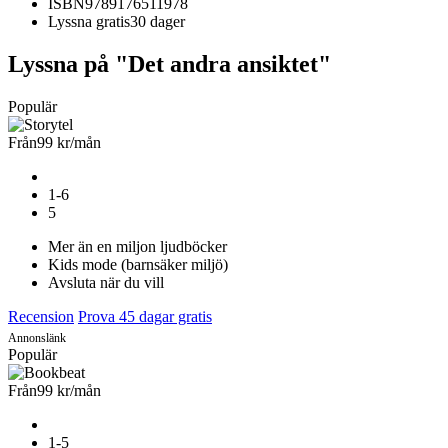
ISBN
9789176511978
Lyssna gratis
30 dager
Lyssna på "Det andra ansiktet"
Populär
Från
99 kr
/mån
1-6
5
Mer än en miljon ljudböcker
Kids mode (barnsäker miljö)
Avsluta när du vill
Recension
Prova 45 dagar gratis
Annonslänk
Populär
Från
99 kr
/mån
1-5