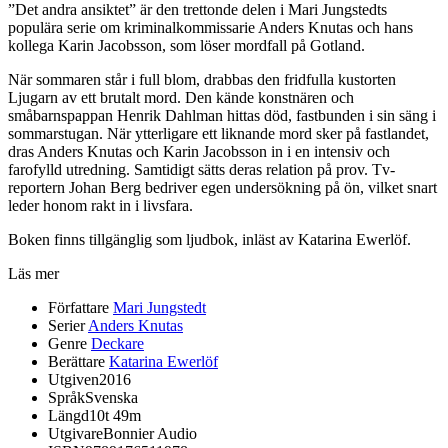
”Det andra ansiktet” är den trettonde delen i Mari Jungstedts
populära serie om kriminalkommissarie Anders Knutas och hans
kollega Karin Jacobsson, som löser mordfall på Gotland.
När sommaren står i full blom, drabbas den fridfulla kustorten
Ljugarn av ett brutalt mord. Den kände konstnären och
småbarnspappan Henrik Dahlman hittas död, fastbunden i sin säng i
sommarstugan. När ytterligare ett liknande mord sker på fastlandet,
dras Anders Knutas och Karin Jacobsson in i en intensiv och
farofylld utredning. Samtidigt sätts deras relation på prov. Tv-
reportern Johan Berg bedriver egen undersökning på ön, vilket snart
leder honom rakt in i livsfara.
Boken finns tillgänglig som ljudbok, inläst av Katarina Ewerlöf.
Läs mer
Författare
Mari Jungstedt
Serier
Anders Knutas
Genre
Deckare
Berättare
Katarina Ewerlöf
Utgiven
2016
Språk
Svenska
Längd
10t 49m
Utgivare
Bonnier Audio