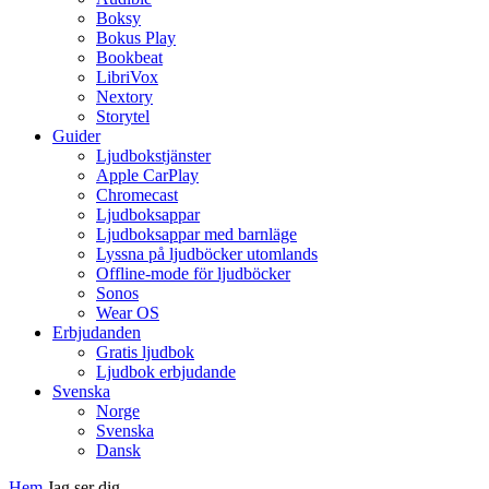
Boksy
Bokus Play
Bookbeat
LibriVox
Nextory
Storytel
Guider
Ljudbokstjänster
Apple CarPlay
Chromecast
Ljudboksappar
Ljudboksappar med barnläge
Lyssna på ljudböcker utomlands
Offline-mode för ljudböcker
Sonos
Wear OS
Erbjudanden
Gratis ljudbok
Ljudbok erbjudande
Svenska
Norge
Svenska
Dansk
Hem
Jag ser dig