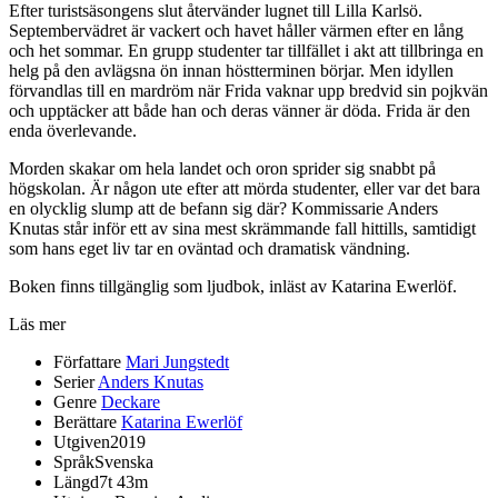
Efter turistsäsongens slut återvänder lugnet till Lilla Karlsö.
Septembervädret är vackert och havet håller värmen efter en lång
och het sommar. En grupp studenter tar tillfället i akt att tillbringa en
helg på den avlägsna ön innan höstterminen börjar. Men idyllen
förvandlas till en mardröm när Frida vaknar upp bredvid sin pojkvän
och upptäcker att både han och deras vänner är döda. Frida är den
enda överlevande.
Morden skakar om hela landet och oron sprider sig snabbt på
högskolan. Är någon ute efter att mörda studenter, eller var det bara
en olycklig slump att de befann sig där? Kommissarie Anders
Knutas står inför ett av sina mest skrämmande fall hittills, samtidigt
som hans eget liv tar en oväntad och dramatisk vändning.
Boken finns tillgänglig som ljudbok, inläst av Katarina Ewerlöf.
Läs mer
Författare
Mari Jungstedt
Serier
Anders Knutas
Genre
Deckare
Berättare
Katarina Ewerlöf
Utgiven
2019
Språk
Svenska
Längd
7t 43m