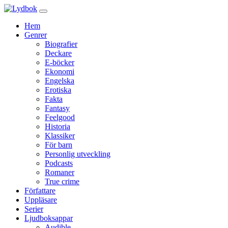
Hem
Genrer
Biografier
Deckare
E-böcker
Ekonomi
Engelska
Erotiska
Fakta
Fantasy
Feelgood
Historia
Klassiker
För barn
Personlig utveckling
Podcasts
Romaner
True crime
Författare
Uppläsare
Serier
Ljudboksappar
Audible