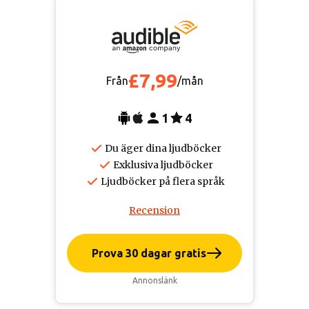
£7,99
Från
/mån
1
4
Du äger dina ljudböcker
Exklusiva ljudböcker
Ljudböcker på flera språk
Recension
Prova 30 dagar gratis
Annonslänk