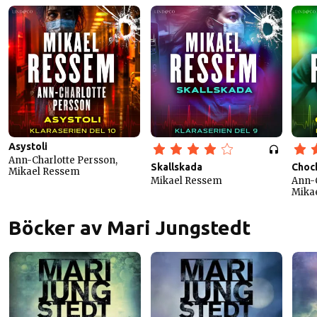
Asystoli
Ann-Charlotte Persson,
Skallskada
Choc
Mikael Ressem
Mikael Ressem
Ann-C
Mika
Böcker av Mari Jungstedt