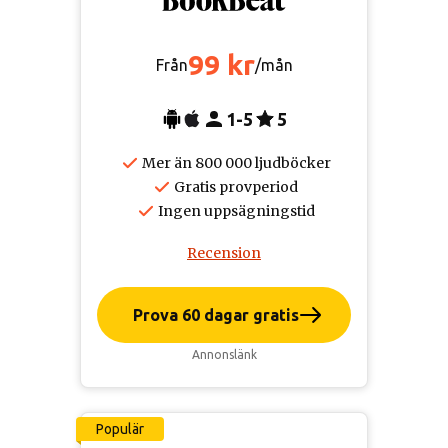
99 kr
Från
/mån
1-5
5
Mer än 800 000 ljudböcker
Gratis provperiod
Ingen uppsägningstid
Recension
Prova 60 dagar gratis
Annonslänk
Populär