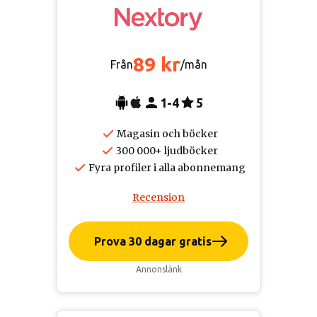
89 kr
Från
/mån
1-4
5
Magasin och böcker
300 000+ ljudböcker
Fyra profiler i alla abonnemang
Recension
Prova 30 dagar gratis
Annonslänk