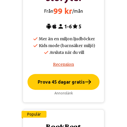
99 kr
Från
/mån
1-6
5
Mer än en miljon ljudböcker
Kids mode (barnsäker miljö)
Avsluta när du vill
Recension
Prova 45 dagar gratis
Annonslänk
Populär