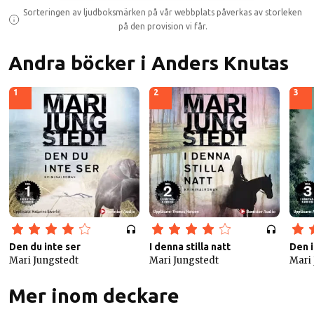
Sorteringen av ljudboksmärken på vår webbplats påverkas av storleken
på den provision vi får.
Andra böcker i Anders Knutas
1
2
3
Den du inte ser
I denna stilla natt
Den 
Mari Jungstedt
Mari Jungstedt
Mari
Mer inom deckare