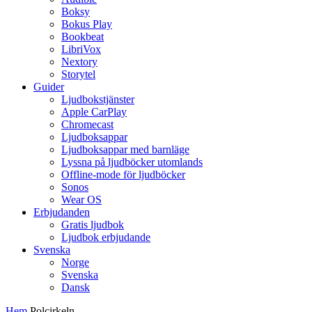
Boksy
Bokus Play
Bookbeat
LibriVox
Nextory
Storytel
Guider
Ljudbokstjänster
Apple CarPlay
Chromecast
Ljudboksappar
Ljudboksappar med barnläge
Lyssna på ljudböcker utomlands
Offline-mode för ljudböcker
Sonos
Wear OS
Erbjudanden
Gratis ljudbok
Ljudbok erbjudande
Svenska
Norge
Svenska
Dansk
Hem
Polcirkeln