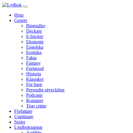
Hem
Genrer
Biografier
Deckare
E-böcker
Ekonomi
Engelska
Erotiska
Fakta
Fantasy
Feelgood
Historia
Klassiker
För barn
Personlig utveckling
Podcasts
Romaner
True crime
Författare
Uppläsare
Serier
Ljudboksappar
Audible