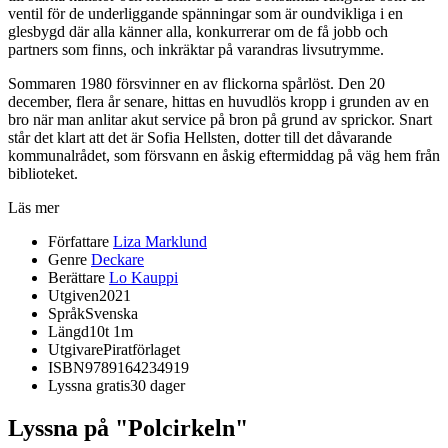
ventil för de underliggande spänningar som är oundvikliga i en
glesbygd där alla känner alla, konkurrerar om de få jobb och
partners som finns, och inkräktar på varandras livsutrymme.
Sommaren 1980 försvinner en av flickorna spårlöst. Den 20
december, flera år senare, hittas en huvudlös kropp i grunden av en
bro när man anlitar akut service på bron på grund av sprickor. Snart
står det klart att det är Sofia Hellsten, dotter till det dåvarande
kommunalrådet, som försvann en åskig eftermiddag på väg hem från
biblioteket.
Läs mer
Författare
Liza Marklund
Genre
Deckare
Berättare
Lo Kauppi
Utgiven
2021
Språk
Svenska
Längd
10t 1m
Utgivare
Piratförlaget
ISBN
9789164234919
Lyssna gratis
30 dager
Lyssna på "Polcirkeln"