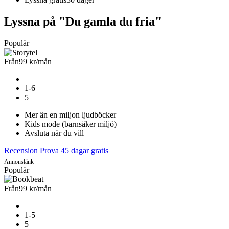
Lyssna på "Du gamla du fria"
Populär
Från
99 kr
/mån
1-6
5
Mer än en miljon ljudböcker
Kids mode (barnsäker miljö)
Avsluta när du vill
Recension
Prova 45 dagar gratis
Annonslänk
Populär
Från
99 kr
/mån
1-5
5