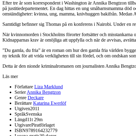
Efter tre år som korrespondent i Washington är Annika Bengtzon till
på justitiedepartementet. En dag hittas en ung småbarnsmamma död och
omständigheter: kvinna, ung, mamma, knivhuggen bakifrån. Medan Anni
Samtidigt befinner sig Thomas på en konferens i Nairobi. Under en re
När kvinnomorden i Stockholms förorter fortsätter och misstankarna 
Kidnapparnas krav är omöjliga att uppfylla och när de avvisas, avrättas
”Du gamla, du fria” är en roman om hur den gamla fria världen bygger
ny teknik för att vrida verkligheten till sin fördel, och om ondskan som
Detta är den nionde kriminalromanen om journalisten Annika Bengtz
Läs mer
Författare
Liza Marklund
Serier
Annika Bengtzon
Genre
Deckare
Berättare
Katarina Ewerlöf
Utgiven
2011
Språk
Svenska
Längd
11t 29m
Utgivare
Piratförlaget
ISBN
9789164232779
Lyssna gratis
30 dager