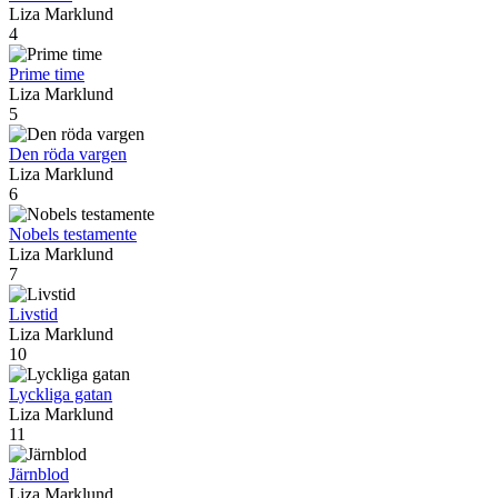
Liza Marklund
4
Prime time
Liza Marklund
5
Den röda vargen
Liza Marklund
6
Nobels testamente
Liza Marklund
7
Livstid
Liza Marklund
10
Lyckliga gatan
Liza Marklund
11
Järnblod
Liza Marklund