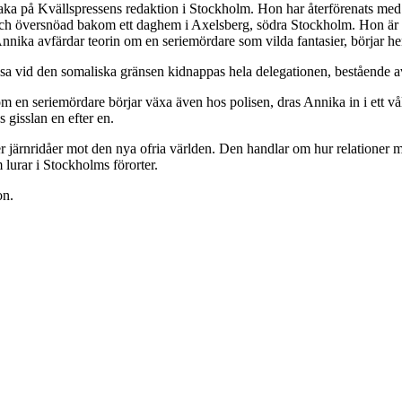
baka på Kvällspressens redaktion i Stockholm. Hon har återförenats med
 översnöad bakom ett daghem i Axelsberg, södra Stockholm. Hon är det f
ka avfärdar teorin om en seriemördare som vilda fantasier, börjar hen
sa vid den somaliska gränsen kidnappas hela delegationen, bestående av
om en seriemördare börjar växa även hos polisen, dras Annika in i ett
 gisslan en efter en.
 järnridåer mot den nya ofria världen. Den handlar om hur relationer m
 lurar i Stockholms förorter.
on.