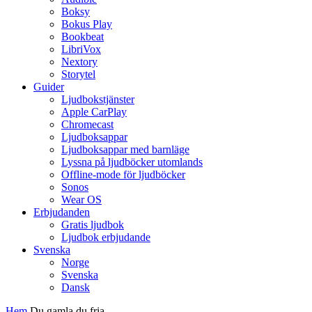
Boksy
Bokus Play
Bookbeat
LibriVox
Nextory
Storytel
Guider
Ljudbokstjänster
Apple CarPlay
Chromecast
Ljudboksappar
Ljudboksappar med barnläge
Lyssna på ljudböcker utomlands
Offline-mode för ljudböcker
Sonos
Wear OS
Erbjudanden
Gratis ljudbok
Ljudbok erbjudande
Svenska
Norge
Svenska
Dansk
Hem
Du gamla du fria