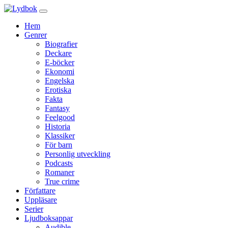
Hem
Genrer
Biografier
Deckare
E-böcker
Ekonomi
Engelska
Erotiska
Fakta
Fantasy
Feelgood
Historia
Klassiker
För barn
Personlig utveckling
Podcasts
Romaner
True crime
Författare
Uppläsare
Serier
Ljudboksappar
Audible