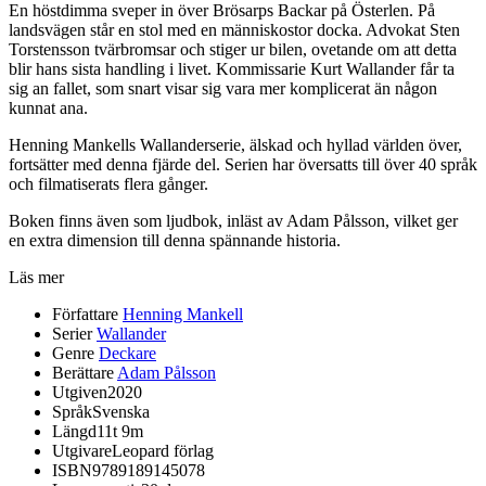
En höstdimma sveper in över Brösarps Backar på Österlen. På
landsvägen står en stol med en människostor docka. Advokat Sten
Torstensson tvärbromsar och stiger ur bilen, ovetande om att detta
blir hans sista handling i livet. Kommissarie Kurt Wallander får ta
sig an fallet, som snart visar sig vara mer komplicerat än någon
kunnat ana.
Henning Mankells Wallanderserie, älskad och hyllad världen över,
fortsätter med denna fjärde del. Serien har översatts till över 40 språk
och filmatiserats flera gånger.
Boken finns även som ljudbok, inläst av Adam Pålsson, vilket ger
en extra dimension till denna spännande historia.
Läs mer
Författare
Henning Mankell
Serier
Wallander
Genre
Deckare
Berättare
Adam Pålsson
Utgiven
2020
Språk
Svenska
Längd
11t 9m
Utgivare
Leopard förlag
ISBN
9789189145078