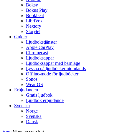
Boksy
Bokus Play
Bookbeat
LibriVox
Nextory
Storytel
Guider
Ljudbokstjänster
Apple CarPlay
Chromecast
Ljudboksappar
Ljudboksappar med barnläge
Lyssna på ljudböcker utomlands
Offline-mode för ljudböcker
Sonos
Wear OS
Erbjudanden
Gratis ljudbok
Ljudbok erbjudande
Svenska
Norge
Svenska
Dansk
Hem
Mannen som log