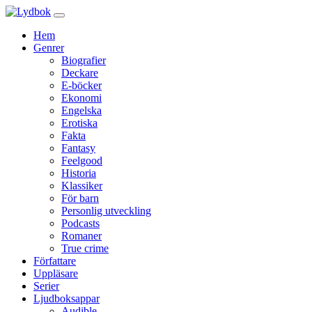
Hem
Genrer
Biografier
Deckare
E-böcker
Ekonomi
Engelska
Erotiska
Fakta
Fantasy
Feelgood
Historia
Klassiker
För barn
Personlig utveckling
Podcasts
Romaner
True crime
Författare
Uppläsare
Serier
Ljudboksappar
Audible