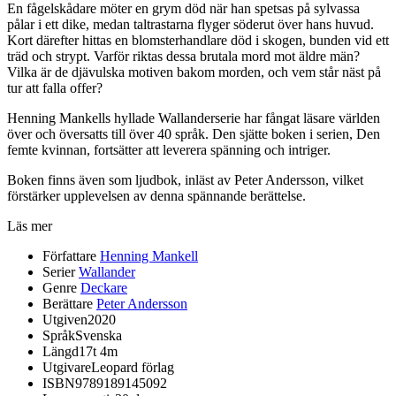
En fågelskådare möter en grym död när han spetsas på sylvassa
pålar i ett dike, medan taltrastarna flyger söderut över hans huvud.
Kort därefter hittas en blomsterhandlare död i skogen, bunden vid ett
träd och strypt. Varför riktas dessa brutala mord mot äldre män?
Vilka är de djävulska motiven bakom morden, och vem står näst på
tur att falla offer?
Henning Mankells hyllade Wallanderserie har fångat läsare världen
över och översatts till över 40 språk. Den sjätte boken i serien, Den
femte kvinnan, fortsätter att leverera spänning och intriger.
Boken finns även som ljudbok, inläst av Peter Andersson, vilket
förstärker upplevelsen av denna spännande berättelse.
Läs mer
Författare
Henning Mankell
Serier
Wallander
Genre
Deckare
Berättare
Peter Andersson
Utgiven
2020
Språk
Svenska
Längd
17t 4m
Utgivare
Leopard förlag
ISBN
9789189145092