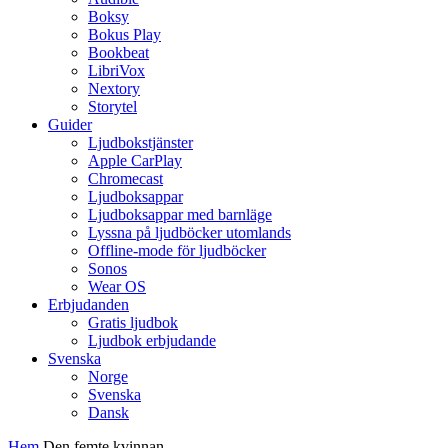
Boksy
Bokus Play
Bookbeat
LibriVox
Nextory
Storytel
Guider
Ljudbokstjänster
Apple CarPlay
Chromecast
Ljudboksappar
Ljudboksappar med barnläge
Lyssna på ljudböcker utomlands
Offline-mode för ljudböcker
Sonos
Wear OS
Erbjudanden
Gratis ljudbok
Ljudbok erbjudande
Svenska
Norge
Svenska
Dansk
Hem
Den femte kvinnan