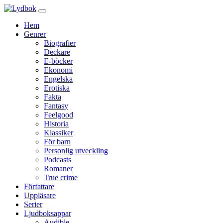
Hem
Genrer
Biografier
Deckare
E-böcker
Ekonomi
Engelska
Erotiska
Fakta
Fantasy
Feelgood
Historia
Klassiker
För barn
Personlig utveckling
Podcasts
Romaner
True crime
Författare
Uppläsare
Serier
Ljudboksappar
Audible