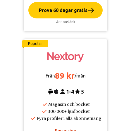
Prova 60 dagar gratis
Annonslänk
Populär
89 kr
Från
/mån
1-4
5
Magasin och böcker
300 000+ ljudböcker
Fyra profiler i alla abonnemang
Recension