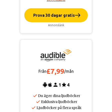
Prova 30 dagar gratis
Annonslänk
£7,99
Från
/mån
1
4
Du äger dina ljudböcker
Exklusiva ljudböcker
Ljudböcker på flera språk