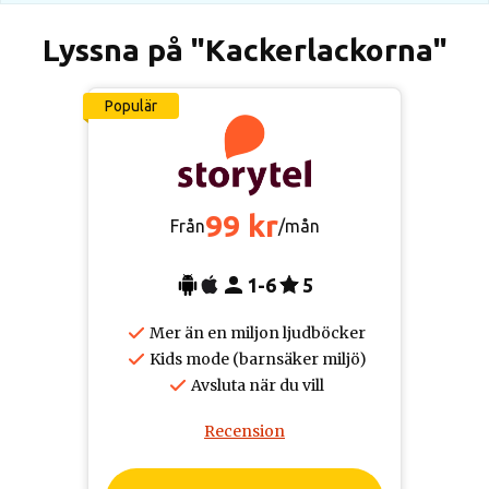
Lyssna på "Kackerlackorna"
Populär
99 kr
Från
/mån
1-6
5
Mer än en miljon ljudböcker
Kids mode (barnsäker miljö)
Avsluta när du vill
Recension