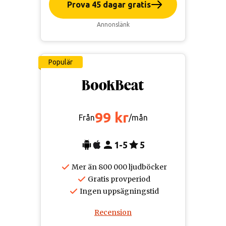
Prova 45 dagar gratis
Annonslänk
Populär
99 kr
Från
/mån
1-5
5
Mer än 800 000 ljudböcker
Gratis provperiod
Ingen uppsägningstid
Recension