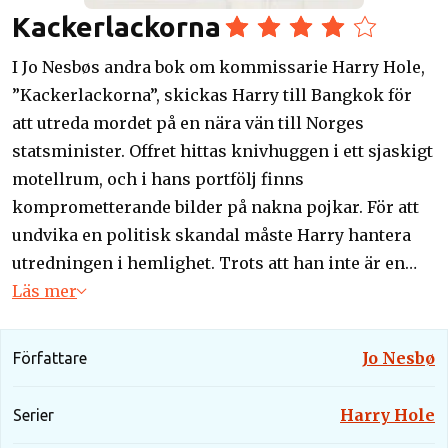
Kackerlackorna
I Jo Nesbøs andra bok om kommissarie Harry Hole,
”Kackerlackorna”, skickas Harry till Bangkok för
att utreda mordet på en nära vän till Norges
statsminister. Offret hittas knivhuggen i ett sjaskigt
motellrum, och i hans portfölj finns
komprometterande bilder på nakna pojkar. För att
undvika en politisk skandal måste Harry hantera
utredningen i hemlighet. Trots att han inte är en
diplomat, använder Harry sina okonventionella
Läs mer
metoder för att gräva djupare i fallet. Han inser
snart att hans egna landsmän försöker dölja
Jo Nesbø
Författare
sanningen.
Harry Hole
Serier