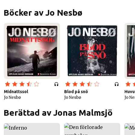
Böcker av Jo Nesbø
Midnattssol
Blod på snö
Huvu
Jo Nesbø
Jo Nesbø
Jo Ne
Berättad av Jonas Malmsjö