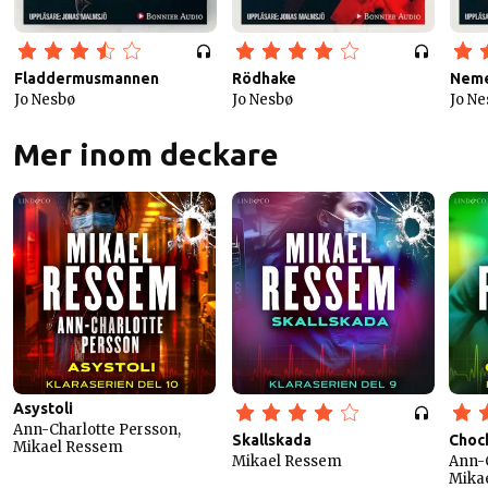
Fladdermusmannen
Rödhake
Neme
Jo Nesbø
Jo Nesbø
Jo Ne
Mer inom deckare
Asystoli
Ann-Charlotte Persson,
Skallskada
Choc
Mikael Ressem
Mikael Ressem
Ann-C
Mika