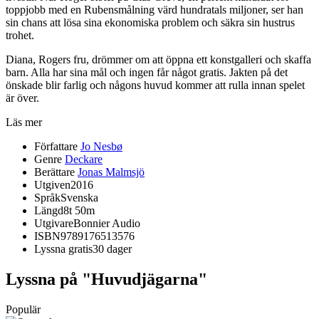
toppjobb med en Rubensmålning värd hundratals miljoner, ser han
sin chans att lösa sina ekonomiska problem och säkra sin hustrus
trohet.
Diana, Rogers fru, drömmer om att öppna ett konstgalleri och skaffa
barn. Alla har sina mål och ingen får något gratis. Jakten på det
önskade blir farlig och någons huvud kommer att rulla innan spelet
är över.
Läs mer
Författare
Jo Nesbø
Genre
Deckare
Berättare
Jonas Malmsjö
Utgiven
2016
Språk
Svenska
Längd
8t 50m
Utgivare
Bonnier Audio
ISBN
9789176513576
Lyssna gratis
30 dager
Lyssna på "Huvudjägarna"
Populär