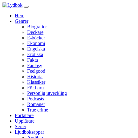
Hem
Genrer
Biografier
Deckare
E-böcker
Ekonomi
Engelska
Erotiska
Fakta
Fantasy
Feelgood
Historia
Klassiker
För barn
Personlig utveckling
Podcasts
Romaner
True crime
Författare
Uppläsare
Serier
Ljudboksappar
Audible