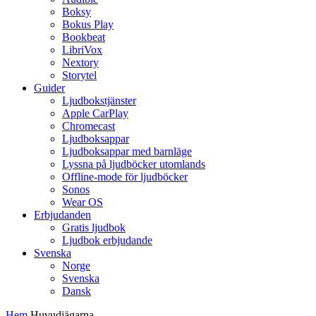
Boksy
Bokus Play
Bookbeat
LibriVox
Nextory
Storytel
Guider
Ljudbokstjänster
Apple CarPlay
Chromecast
Ljudboksappar
Ljudboksappar med barnläge
Lyssna på ljudböcker utomlands
Offline-mode för ljudböcker
Sonos
Wear OS
Erbjudanden
Gratis ljudbok
Ljudbok erbjudande
Svenska
Norge
Svenska
Dansk
Hem
Huvudjägarna