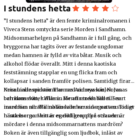
I stundens hetta
”I stundens hetta” är den femte kriminalromanen i
Viveca Stens omtyckta serie Morden i Sandhamn.
Midsommarhelgen på Sandhamn är i full gång, och
bryggorna har tagits över av festande ungdomar
medan hamnen är fylld av vita båtar. Musik och
alkohol flödar överallt. Mitt i denna kaotiska
feststämning stapplar en ung flicka fram och
kollapsar i sanden framför polisen. Samtidigt firar
Nora Linde midsommar med sin nya kärlek Jonas
Kriminalinspektör Thomas Andreasson, Noras
och hans dotter Wilma. Men firandet blir till en
barndomsvän, kallas in för att utreda fallet. Snart
mardröm när Wilma försvinner under natten. Tidigt
inser han att alla inblandade har sin egen version av
nästa morgon hittas en död kropp på stranden.
händelserna. Vem är egentligen offer och vem är
mördare i denna midsommarnattens mardröm?
Boken är även tillgänglig som ljudbok, inläst av