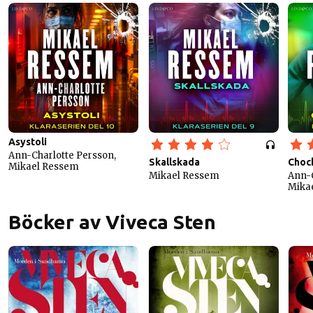
Asystoli
Ann-Charlotte Persson,
Skallskada
Choc
Mikael Ressem
Mikael Ressem
Ann-C
Mika
Böcker av Viveca Sten