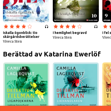
Iskalla ögonblick: tio
I hemlighet begravd
I fel
skärgårdsberättelser
Viveca Sten
Vivec
Viveca Sten
Berättad av Katarina Ewerlöf