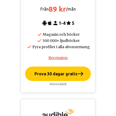
89 kr
Från
/mån
1-4
5
Magasin och böcker
300 000+ ljudböcker
Fyra profiler i alla abonnemang
Recension
Prova 30 dagar gratis
Annonslänk