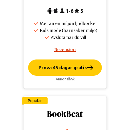
1-6
5
Mer än en miljon ljudböcker
Kids mode (barnsäker miljö)
Avsluta när du vill
Recension
Prova 45 dagar gratis
Annonslänk
Populär