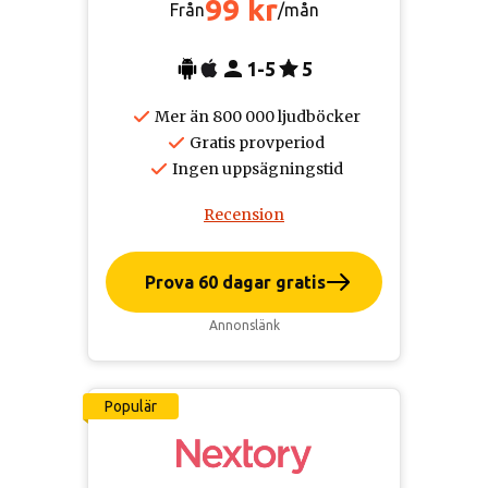
99 kr
Från
/mån
1-5
5
Mer än 800 000 ljudböcker
Gratis provperiod
Ingen uppsägningstid
Recension
Prova 60 dagar gratis
Annonslänk
Populär