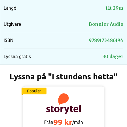
11t 29m
Längd
Bonnier Audio
Utgivare
9789173486194
ISBN
30 dager
Lyssna gratis
Lyssna på "I stundens hetta"
Populär
99 kr
Från
/mån