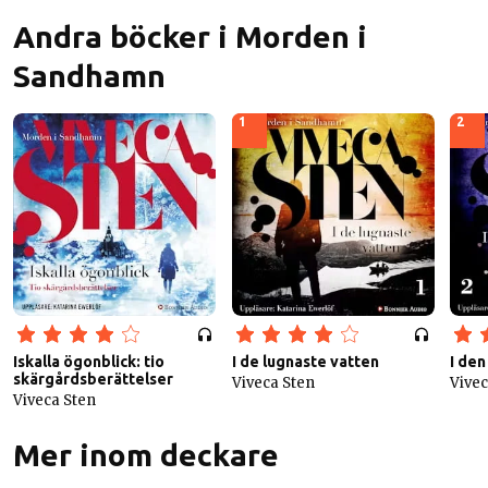
Andra böcker i Morden i
Sandhamn
1
2
Iskalla ögonblick: tio
I de lugnaste vatten
I den
skärgårdsberättelser
Viveca Sten
Vivec
Viveca Sten
Mer inom deckare