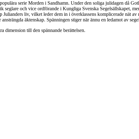
populära serie Morden i Sandhamn. Under den soliga julidagen då Gotlan
rik seglare och vice ordförande i Kungliga Svenska Segelsällskapet, men
ianders liv, vilket leder dem in i överklassens komplicerade nät av rela
r ansträngda äktenskap. Spänningen stiger när ännu en ledamot av sege
ra dimension till den spännande berättelsen.