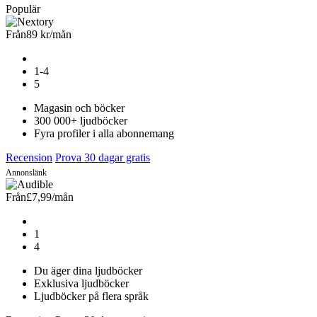
Populär
Från
89 kr
/mån
1-4
5
Magasin och böcker
300 000+ ljudböcker
Fyra profiler i alla abonnemang
Recension
Prova 30 dagar gratis
Annonslänk
Från
£7,99
/mån
1
4
Du äger dina ljudböcker
Exklusiva ljudböcker
Ljudböcker på flera språk