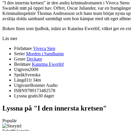
”I den innersta kretsen” är den andra kriminalromanen i Viveca Stens 
Swanbåt mitt på öppet hav. Offret, Oscar Juliander, var en framgångs
Kriminalinspektör Thomas Andreasson och hans team börjar nysta upp Jul
avslöja dolda samband samtidigt som hon kämpar med sitt eget alltme
Boken finns som ljudbok, inläst av Katarina Ewerlöf, vilket ger en ext
Läs mer
Författare
Viveca Sten
Serier
Morden i Sandhamn
Genre
Deckare
Berättare
Katarina Ewerlöf
Utgiven
2009
Språk
Svenska
Längd
11t 34m
Utgivare
Bonnier Audio
ISBN
9789173482578
Lyssna gratis
30 dager
Lyssna på "I den innersta kretsen"
Populär