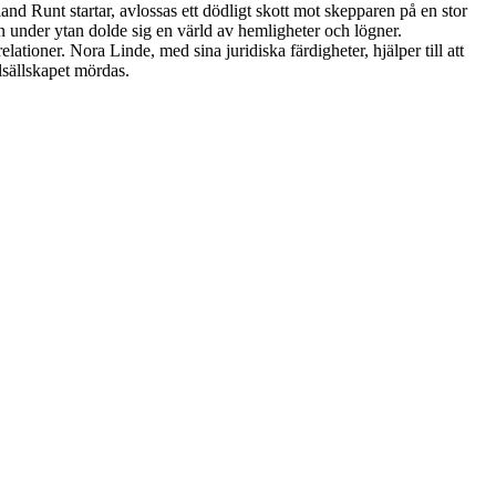
d Runt startar, avlossas ett dödligt skott mot skepparen på en stor
 under ytan dolde sig en värld av hemligheter och lögner.
tioner. Nora Linde, med sina juridiska färdigheter, hjälper till att
lsällskapet mördas.