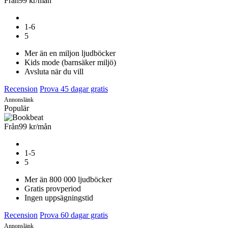
Från
99 kr
/mån
1-6
5
Mer än en miljon ljudböcker
Kids mode (barnsäker miljö)
Avsluta när du vill
Recension
Prova 45 dagar gratis
Annonslänk
Populär
Från
99 kr
/mån
1-5
5
Mer än 800 000 ljudböcker
Gratis provperiod
Ingen uppsägningstid
Recension
Prova 60 dagar gratis
Annonslänk