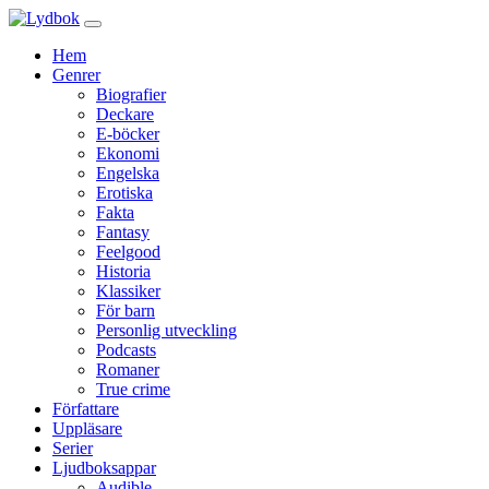
Hem
Genrer
Biografier
Deckare
E-böcker
Ekonomi
Engelska
Erotiska
Fakta
Fantasy
Feelgood
Historia
Klassiker
För barn
Personlig utveckling
Podcasts
Romaner
True crime
Författare
Uppläsare
Serier
Ljudboksappar
Audible