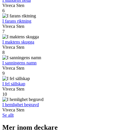
I stundens hetta
Viveca Sten
6
I farans riktning
Viveca Sten
7
I maktens skugga
Viveca Sten
8
I sanningens namn
Viveca Sten
9
I fel sällskap
Viveca Sten
10
I hemlighet begravd
Viveca Sten
Se allt
Mer inom deckare