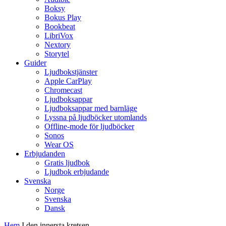
Boksy
Bokus Play
Bookbeat
LibriVox
Nextory
Storytel
Guider
Ljudbokstjänster
Apple CarPlay
Chromecast
Ljudboksappar
Ljudboksappar med barnläge
Lyssna på ljudböcker utomlands
Offline-mode för ljudböcker
Sonos
Wear OS
Erbjudanden
Gratis ljudbok
Ljudbok erbjudande
Svenska
Norge
Svenska
Dansk
Hem
I den innersta kretsen