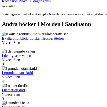
Recension
Prova 30 dagar gratis
Annonslänk
Sorteringen av ljudboksmärken på vår webbplats påverkas av storleken på den prov
Andra böcker i Morden i Sandhamn
Iskalla ögonblick: tio skärgårdsberättelser
Viveca Sten
1
I de lugnaste vatten
Viveca Sten
3
I grunden utan skuld
Viveca Sten
4
I natt er du död
Viveca Sten
5