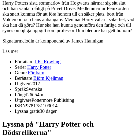
Harry Potters sista sommarlov från Hogwarts närmar sig sitt slut,
och han väntar otåligt på Privet Drive. Medlemmar ur Fenixorden
ska snart komma för att föra honom till en säker plats, bort från
Voldemort och hans anhängare. Men när Harry väl är i säkerhet, vad
ska han då göra? Hur ska han kunna genomföra den farliga och till
synes omöjliga uppgift som professor Dumbledore har gett honom?
Signaturmelodin är komponerad av James Hannigan.
Läs mer
Författare
J.K. Rowling
Serier
Harry Potter
Genre
För barn
Berättare
Björn Kjellman
Utgiven
2017
Språk
Svenska
Längd
26t 54m
Utgivare
Pottermore Publishing
ISBN
9781781109014
Lyssna gratis
30 dager
Lyssna på "Harry Potter och
Dödsrelikerna"