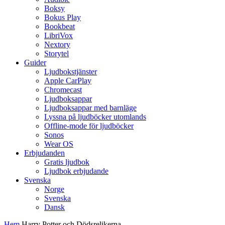
Boksy
Bokus Play
Bookbeat
LibriVox
Nextory
Storytel
Guider
Ljudbokstjänster
Apple CarPlay
Chromecast
Ljudboksappar
Ljudboksappar med barnläge
Lyssna på ljudböcker utomlands
Offline-mode för ljudböcker
Sonos
Wear OS
Erbjudanden
Gratis ljudbok
Ljudbok erbjudande
Svenska
Norge
Svenska
Dansk
Hem
Harry Potter och Dödsrelikerna