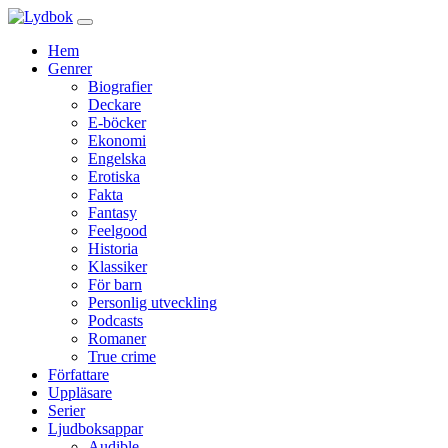
Hem
Genrer
Biografier
Deckare
E-böcker
Ekonomi
Engelska
Erotiska
Fakta
Fantasy
Feelgood
Historia
Klassiker
För barn
Personlig utveckling
Podcasts
Romaner
True crime
Författare
Uppläsare
Serier
Ljudboksappar
Audible