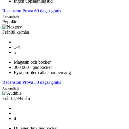
Ingen uppsägningstid
Recension
Prova 60 dagar gratis
Annonslänk
Populär
Från
89 kr
/mån
1-4
5
Magasin och böcker
300 000+ ljudböcker
Fyra profiler i alla abonnemang
Recension
Prova 30 dagar gratis
Annonslänk
Från
£7,99
/mån
1
4
Du äger dina ljudböcker