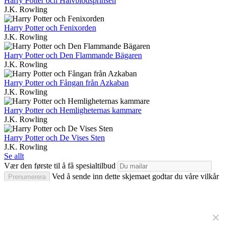
Harry Potter och Halvblodsprinsen
J.K. Rowling
Harry Potter och Fenixorden
J.K. Rowling
Harry Potter och Den Flammande Bägaren
J.K. Rowling
Harry Potter och Fångan från Azkaban
J.K. Rowling
Harry Potter och Hemligheternas kammare
J.K. Rowling
Harry Potter och De Vises Sten
J.K. Rowling
Se allt
Vær den første til å få spesialtilbud
Ved å sende inn dette skjemaet godtar du våre vilkår
Prenumerera
for bruk og erkjenner våre .
We care about your privacy
We and our partners use cookies to
Copyright © 2026 ljudbok.com. Alla rättigheter förbehållna
make the websites work, to enhance your user experience,
Svenska
and to provide you with personalized content and
Norge
advertisements.