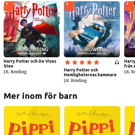
1
2
3
Harry Potter och De Vises
Harry
Sten
från
Harry Potter och
J.K. Rowling
J.K. 
Hemligheternas kammare
J.K. Rowling
Mer inom för barn