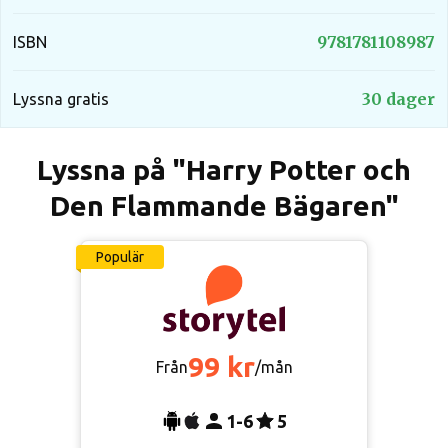
9781781108987
ISBN
30 dager
Lyssna gratis
Lyssna på "Harry Potter och
Den Flammande Bägaren"
Populär
99 kr
Från
/mån
1-6
5