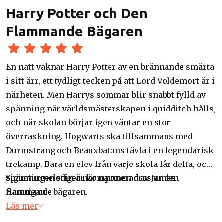
Harry Potter och Den
Flammande Bägaren
En natt vaknar Harry Potter av en brännande smärta
i sitt ärr, ett tydligt tecken på att Lord Voldemort är i
närheten. Men Harrys sommar blir snabbt fylld av
spänning när världsmästerskapen i quidditch hålls,
och när skolan börjar igen väntar en stor
överraskning. Hogwarts ska tillsammans med
Durmstrang och Beauxbatons tävla i en legendarisk
trekamp. Bara en elev från varje skola får delta, och
spänningen stiger när namnen dras ur den
Signaturmelodin är komponerad av James
flammande bägaren.
Hannigan.
Läs mer