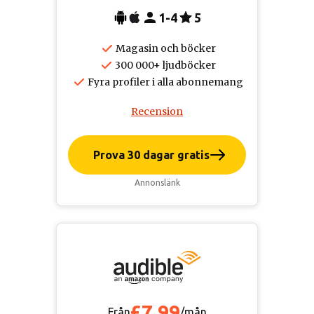
1-4
5
Magasin och böcker
300 000+ ljudböcker
Fyra profiler i alla abonnemang
Recension
Prova 30 dagar gratis
Annonslänk
£7,99
Från
/mån