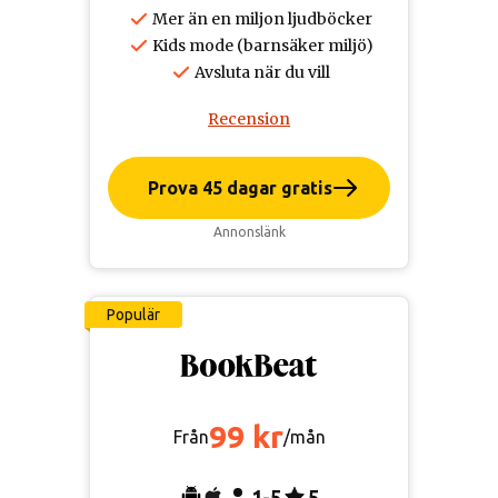
Mer än en miljon ljudböcker
Kids mode (barnsäker miljö)
Avsluta när du vill
Recension
Prova 45 dagar gratis
Annonslänk
Populär
99 kr
Från
/mån
1-5
5