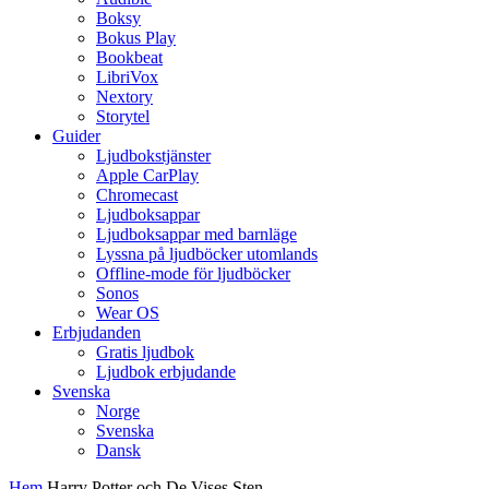
Boksy
Bokus Play
Bookbeat
LibriVox
Nextory
Storytel
Guider
Ljudbokstjänster
Apple CarPlay
Chromecast
Ljudboksappar
Ljudboksappar med barnläge
Lyssna på ljudböcker utomlands
Offline-mode för ljudböcker
Sonos
Wear OS
Erbjudanden
Gratis ljudbok
Ljudbok erbjudande
Svenska
Norge
Svenska
Dansk
Hem
Harry Potter och De Vises Sten