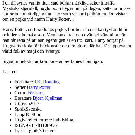
I en till synes vanlig liten stad börjar märkliga saker inträffa.
Mystiska stjärnfall, ugglor som flyger mitt på dagen, katter som läser
kartor och underliga människor som viskar i gathörnen. De viskar
om en pojke vid namn Harry Potter…
Harry Potter, en föräldralös pojke, bor hos sina elaka styvföräldrar
och deras hemska son. Men hans liv tar en oväntad vändning när
han får reda på att han egentligen är en trollkarl. Harry börjar på
Hogwarts skola för häxkonster och trolldom, där han får uppleva en
värld full av magi och äventyr.
Signaturmelodin är komponerad av James Hannigan.
Läs mer
Författare
J.K. Rowling
Serier
Harry Potter
Genre
För barn
Berättare
Björn Kjellman
Utgiven
2017
Språk
Svenska
Längd
9t 40m
Utgivare
Pottermore Publishing
ISBN
9781781108956
Lyssna gratis
30 dager