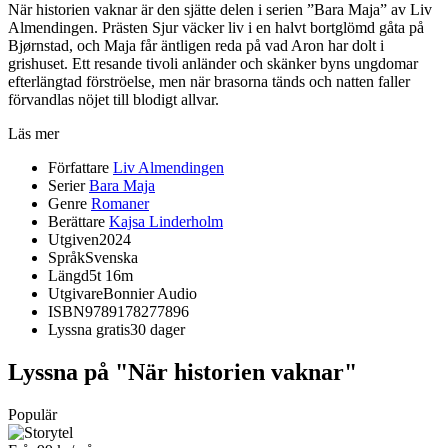
När historien vaknar är den sjätte delen i serien ”Bara Maja” av Liv
Almendingen. Prästen Sjur väcker liv i en halvt bortglömd gåta på
Bjørnstad, och Maja får äntligen reda på vad Aron har dolt i
grishuset. Ett resande tivoli anländer och skänker byns ungdomar
efterlängtad förströelse, men när brasorna tänds och natten faller
förvandlas nöjet till blodigt allvar.
Läs mer
Författare
Liv Almendingen
Serier
Bara Maja
Genre
Romaner
Berättare
Kajsa Linderholm
Utgiven
2024
Språk
Svenska
Längd
5t 16m
Utgivare
Bonnier Audio
ISBN
9789178277896
Lyssna gratis
30 dager
Lyssna på "När historien vaknar"
Populär