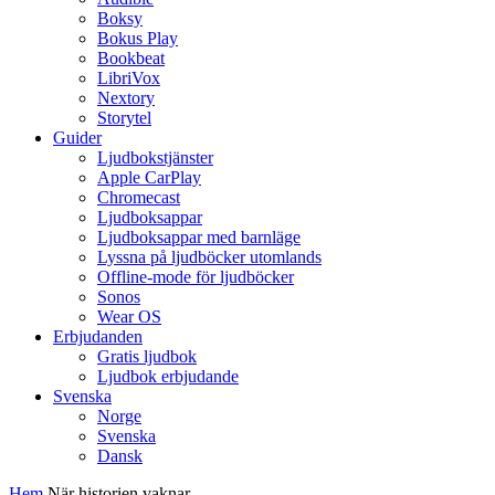
Boksy
Bokus Play
Bookbeat
LibriVox
Nextory
Storytel
Guider
Ljudbokstjänster
Apple CarPlay
Chromecast
Ljudboksappar
Ljudboksappar med barnläge
Lyssna på ljudböcker utomlands
Offline-mode för ljudböcker
Sonos
Wear OS
Erbjudanden
Gratis ljudbok
Ljudbok erbjudande
Svenska
Norge
Svenska
Dansk
Hem
När historien vaknar