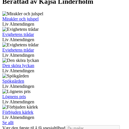
Berättad av Kajsa Linderholm
Mirakler och julspel
Liv Almendingen
Evighetens trådar
Liv Almendingen
Evighetens trådar
Liv Almendingen
Den sköra lyckan
Liv Almendingen
Spökgården
Liv Almendingen
Lögnens pris
Liv Almendingen
Förbjuden kärlek
Liv Almendingen
Se allt
Vær den første til å få spesialtilbud