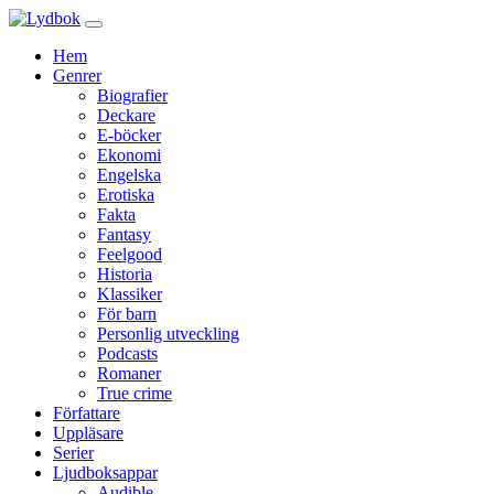
Hem
Genrer
Biografier
Deckare
E-böcker
Ekonomi
Engelska
Erotiska
Fakta
Fantasy
Feelgood
Historia
Klassiker
För barn
Personlig utveckling
Podcasts
Romaner
True crime
Författare
Uppläsare
Serier
Ljudboksappar
Audible