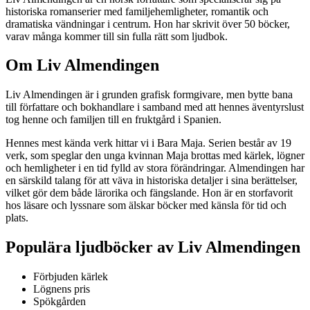
historiska romanserier med familjehemligheter, romantik och
dramatiska vändningar i centrum. Hon har skrivit över 50 böcker,
varav många kommer till sin fulla rätt som ljudbok.
Om Liv Almendingen
Liv Almendingen är i grunden grafisk formgivare, men bytte bana
till författare och bokhandlare i samband med att hennes äventyrslust
tog henne och familjen till en fruktgård i Spanien.
Hennes mest kända verk hittar vi i Bara Maja. Serien består av 19
verk, som speglar den unga kvinnan Maja brottas med kärlek, lögner
och hemligheter i en tid fylld av stora förändringar. Almendingen har
en särskild talang för att väva in historiska detaljer i sina berättelser,
vilket gör dem både lärorika och fängslande. Hon är en storfavorit
hos läsare och lyssnare som älskar böcker med känsla för tid och
plats.
Populära ljudböcker av Liv Almendingen
Förbjuden kärlek
Lögnens pris
Spökgården