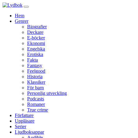
Hem
Genrer
Biografier
Deckare
E-böcker
Ekonomi
Engelska
Erotiska
Fakta
Fantasy
Feelgood
Historia
Klassiker
För barn
Personlig utveckling
Podcasts
Romaner
True crime
Författare
Uppläsare
Serier
Ljudboksappar
Audible