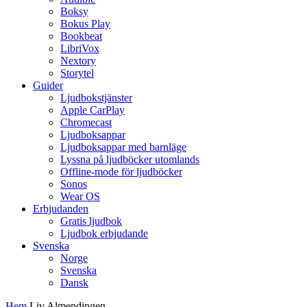
Boksy
Bokus Play
Bookbeat
LibriVox
Nextory
Storytel
Guider
Ljudbokstjänster
Apple CarPlay
Chromecast
Ljudboksappar
Ljudboksappar med barnläge
Lyssna på ljudböcker utomlands
Offline-mode för ljudböcker
Sonos
Wear OS
Erbjudanden
Gratis ljudbok
Ljudbok erbjudande
Svenska
Norge
Svenska
Dansk
Hem
Liv Almendingen