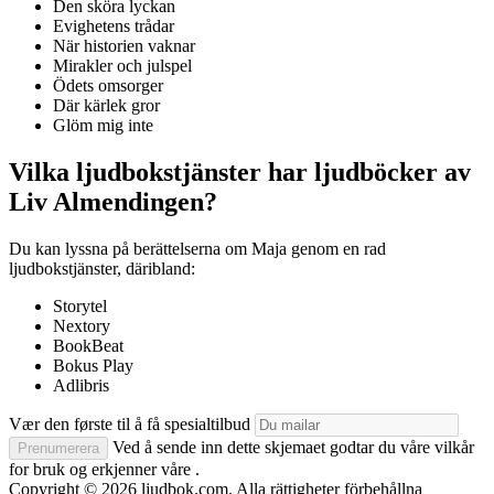
Den sköra lyckan
Evighetens trådar
När historien vaknar
Mirakler och julspel
Ödets omsorger
Där kärlek gror
Glöm mig inte
Vilka ljudbokstjänster har ljudböcker av
Liv Almendingen?
Du kan lyssna på berättelserna om Maja genom en rad
ljudbokstjänster, däribland:
Storytel
Nextory
BookBeat
Bokus Play
Adlibris
Vær den første til å få spesialtilbud
Ved å sende inn dette skjemaet godtar du våre vilkår
Prenumerera
for bruk og erkjenner våre .
Copyright © 2026 ljudbok.com. Alla rättigheter förbehållna