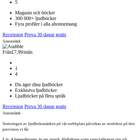
5
Magasin och böcker
300 000+ ljudböcker
Fyra profiler i alla abonnemang
Recension
Prova 30 dagar gratis
Annonslänk
Från
£7,99
/mån
1
4
Du äger dina ljudböcker
Exklusiva ljudböcker
Ljudböcker på flera språk
Recension
Prova 30 dagar gratis
Annonslänk
Sorteringen av ljudboksmärken på vår webbplats påverkas av storleken på den
provision vi får.
Liv Almendingen är en norsk författare som specialiserar sig på