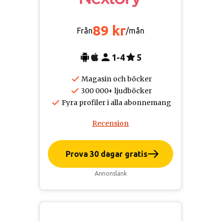
89 kr
Från
/mån
1-4
5
Magasin och böcker
300 000+ ljudböcker
Fyra profiler i alla abonnemang
Recension
Prova 30 dagar gratis
Annonslänk