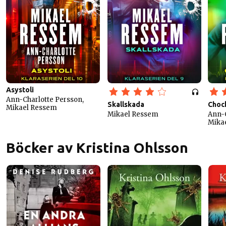
Asystoli
Ann-Charlotte Persson,
Skallskada
Choc
Mikael Ressem
Mikael Ressem
Ann-C
Mika
Böcker av Kristina Ohlsson