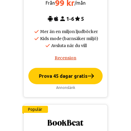
99 kr
Från
/mån
1-6
5
Mer än en miljon ljudböcker
Kids mode (barnsäker miljö)
Avsluta när du vill
Recension
Prova 45 dagar gratis
Annonslänk
Populär