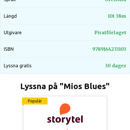
10t 38m
Längd
Piratförlaget
Utgivare
9789164233103
ISBN
30 dager
Lyssna gratis
Lyssna på "Mios Blues"
Populär