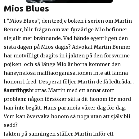
Mios Blues
I ”Mios Blues”, den tredje boken i serien om Martin
Benner, blir frågan om var fyraårige Mio befinner
sig allt mer brännande. Vad hände egentligen den
sista dagen på Mios dagis? Advokat Martin Benner
har motvilligt dragits in i jakten på den försvunne
pojken, och så länge Mio är borta kommer den
hänsynslösa maffiaorganisationen inte att lämna
honom i fred. Desperat följer Martin de få ledtrådar
som finns.
Samtidigt brottas Martin med ett annat stort
problem: någon försöker sätta dit honom för mord
han inte begått. Hans paranoia växer dag för dag.
Vem kan övervaka honom så noga utan att själv bli
sedd?
Jakten på sanningen ställer Martin inför ett