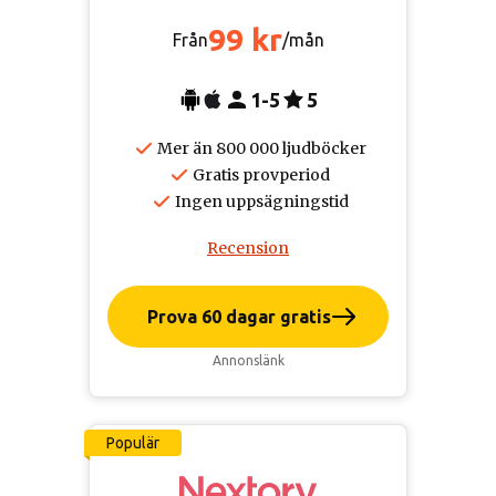
99 kr
Från
/mån
1-5
5
Mer än 800 000 ljudböcker
Gratis provperiod
Ingen uppsägningstid
Recension
Prova 60 dagar gratis
Annonslänk
Populär