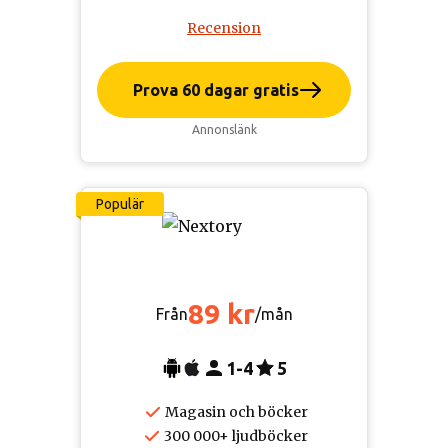
Recension
Prova 60 dagar gratis
Annonslänk
Populär
89 kr
Från
/mån
1-4
5
Magasin och böcker
300 000+ ljudböcker