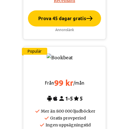
Recension
Prova 45 dagar gratis
Annonslänk
Populär
99 kr
Från
/mån
1-5
5
Mer än 800 000 ljudböcker
Gratis provperiod
Ingen uppsägningstid