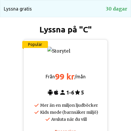
Men då inträffar något ofattbart, och livet förändras
30 dagar
Lyssna gratis
för alltid.
Lyssna på "C"
Populär
99 kr
Från
/mån
1-6
5
Mer än en miljon ljudböcker
Kids mode (barnsäker miljö)
Avsluta när du vill