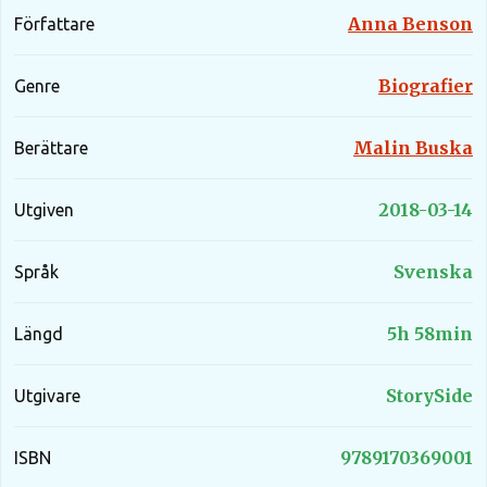
Hemligheten blir till sist förödande och påverkar
Anna Benson
Författare
oss djupt. Trots att vi båda är nybörjare på
kärlekens område, delar vi passionerade stunder,
Biografier
Genre
där varje möte blir en ny upptäcktsfärd. Mina
känslor är starkare än någonsin tidigare. Livet
Malin Buska
Berättare
leker, och när C blir friskförklarad från sin cancer
drömmer vi om en gemensam framtid. Vi besöker
2018-03-14
Utgiven
olika hem för att planera vår framtid tillsammans.
Många tror att vi har en mor-dotter-relation. Snart
Svenska
Språk
står vi inför utmaningen att avslöja vår verkliga
relation, särskilt för hennes barn, och vi undrar vad
5h 58min
Längd
andra kommer att säga. Plötsligt tar allt en oväntad
vändning när jag måste återvända till Miami. Trots
StorySide
Utgivare
detta avstånd blossar kärleken upp igen vid varje
möte. Efter intensiv pendling bestämmer jag mig till
9789170369001
ISBN
sist för att återvända permanent till Stockholm.