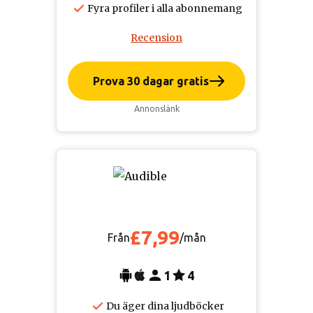
Fyra profiler i alla abonnemang
Recension
Prova 30 dagar gratis
Annonslänk
£7,99
Från
/mån
1
4
Du äger dina ljudböcker