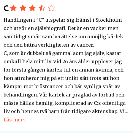
C
Handlingen i ”C” utspelar sig främst i Stockholm
och utgör en självbiografi. Det är en vacker men
samtidigt smärtsam berättelse om omöjlig kärlek
och den bittra verkligheten av cancer.
C, som är dubbelt så gammal som jag själv, kastar
omkull hela mitt liv. Vid 26 års ålder upplever jag
för första gången kärlek till en annan kvinna, och
hon attraherar mig på ett unikt sätt trots att hon
kämpar mot bröstcancer och bär synliga spår av
behandlingen. Vår kärlek är präglad av förbud och
måste hållas hemlig, komplicerad av C:s offentliga
liv och hennes två barn från tidigare äktenskap. Vi
smyger runt och försöker desperat hitta tillfällen
Läs mer
att träffas, alltid rädda för att bli upptäckta.