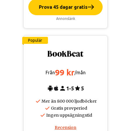
Prova 45 dagar gratis
Annonslänk
Populär
99 kr
Från
/mån
1-5
5
Mer än 800 000 ljudböcker
Gratis provperiod
Ingen uppsägningstid
Recension