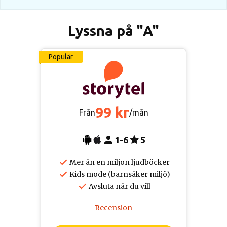
Lyssna på "A"
Populär
99 kr
Från
/mån
1-6
5
Mer än en miljon ljudböcker
Kids mode (barnsäker miljö)
Avsluta när du vill
Recension