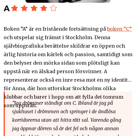
A
Boken ”A” är en fristående fortsättning på
boken ”C”
och utspelar sig främst i Stockholm. Denna
självbiografiska berättelse skildrar en öppen och
ärlig historia om kärlek och passion, samtidigt som
den belyser den mörka sidan som plötsligt kan
uppstå när en älskad person försvinner. A
representerar också en inre resa mot en ny identitet
för Anna, där hon utforskar Stockholms olika
klubbar och barer i hopp om att fylla det tomrum
”
Jag drömmer ständigt om C. Ibland är jag på
som uppstått.
sjukhuset i drömmen och springer i de ändlösa
korridorerna utan att hitta rätt sal. Varenda gång
jag öppnar dörren så är det fel och någon annan