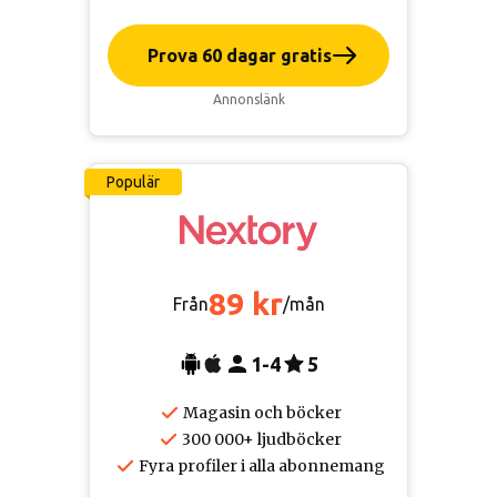
Prova 60 dagar gratis
Annonslänk
Populär
89 kr
Från
/mån
1-4
5
Magasin och böcker
300 000+ ljudböcker
Fyra profiler i alla abonnemang