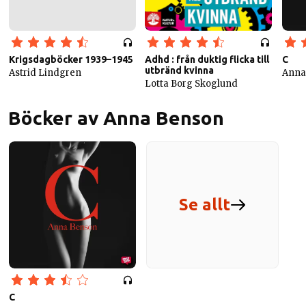
Krigsdagböcker 1939–1945
Adhd : från duktig flicka till
C
utbränd kvinna
Astrid Lindgren
Anna
Lotta Borg Skoglund
Böcker av Anna Benson
Se allt
C