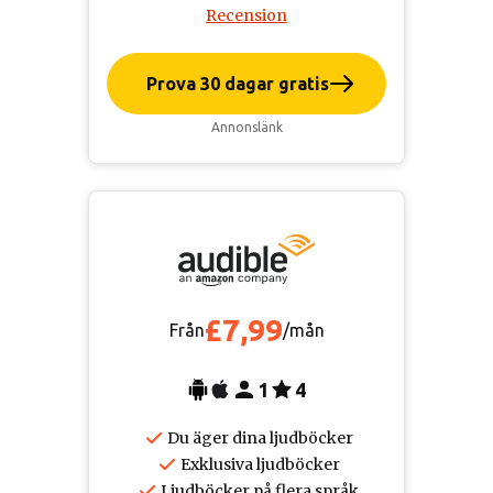
Recension
Prova 30 dagar gratis
Annonslänk
£7,99
Från
/mån
1
4
Du äger dina ljudböcker
Exklusiva ljudböcker
Ljudböcker på flera språk