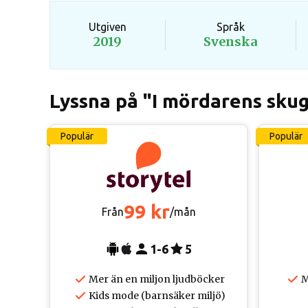
Utgiven
Språk
2019
Svenska
Lyssna på "I mördarens sku
Populär
Populär
99 kr
Från
/mån
1-6
5
Mer än en miljon ljudböcker
M
Kids mode (barnsäker miljö)