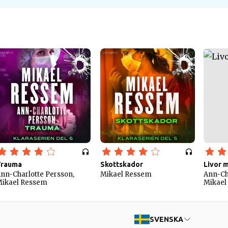
Trauma
Skottskador
Livor m
nn-Charlotte Persson,
Mikael Ressem
Ann-Ch
ikael Ressem
Mikael
SVENSKA