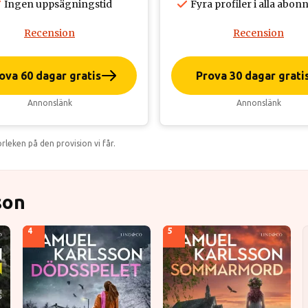
Ingen uppsägningstid
Fyra profiler i alla ab
Recension
Recension
ova 60 dagar gratis
Prova 30 dagar grati
Annonslänk
Annonslänk
leken på den provision vi får.
son
4
5