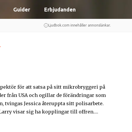
Guider
Erbjudanden
Ljudbok.com innehåller annonslänkar.
spektör för att satsa på sitt mikrobryggeri på
er från USA och ogillar de förändringar som
 tvingas Jessica återuppta sitt polisarbete.
rry visar sig ha kopplingar till offren.
a förhållande utan att sätta honom i fara. Ju
get liv också är i fara.