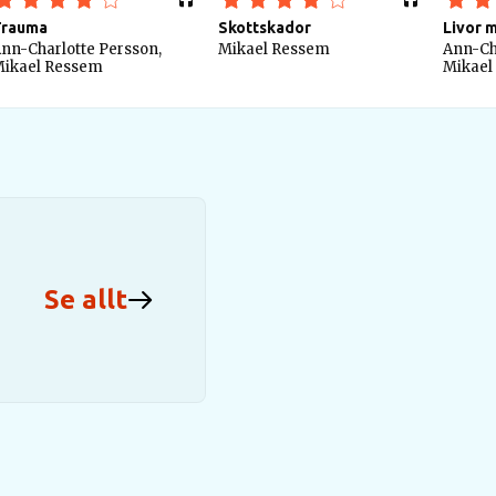
Trauma
Skottskador
Livor m
nn-Charlotte Persson,
Mikael Ressem
Ann-Ch
ikael Ressem
Mikael
Se allt