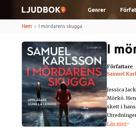
Genrer
Förfa
Hem
I mördarens skugga
I mö
Författare
Samuel Kar
Jessica Jack
Mörkö. Henn
skett i hans
Utredningen
Jessica vet 
Läs mer
närmare hon