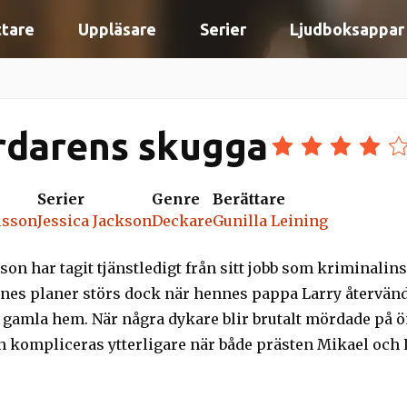
ttare
Uppläsare
Serier
Ljudboksappar
rdarens skugga
Serier
Genre
Berättare
lsson
Jessica Jackson
Deckare
Gunilla Leining
son har tagit tjänstledigt från sitt jobb som kriminalin
es planer störs dock när hennes pappa Larry återvänd
 gamla hem. När några dykare blir brutalt mördade på ön,
 kompliceras ytterligare när både prästen Mikael och La
att Mikael är oskyldig men kan inte avslöja deras hemlig
 kommer sanningen, desto tydligare blir det att hennes e