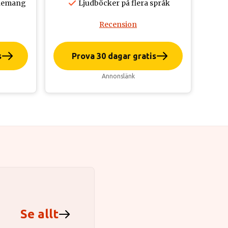
onnemang
Ljudböcker på flera språk
Recension
s
Prova 30 dagar gratis
Annonslänk
Se allt