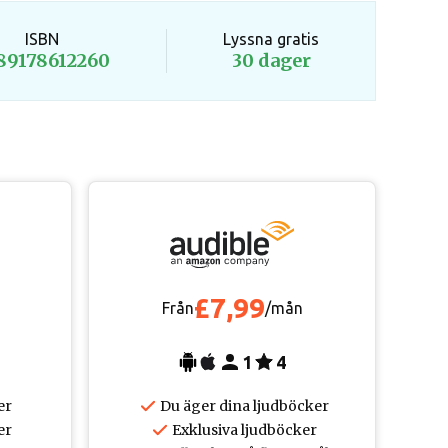
ISBN
Lyssna gratis
89178612260
30 dager
£7,99
Från
/mån
1
4
er
Du äger dina ljudböcker
er
Exklusiva ljudböcker