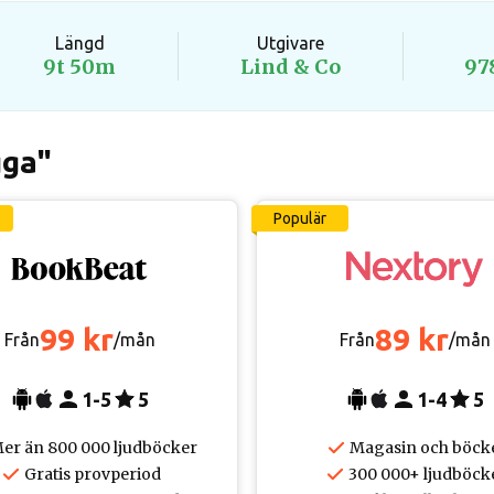
Längd
Utgivare
9t 50m
Lind & Co
97
gga"
Populär
99 kr
89 kr
Från
/mån
Från
/mån
1-5
5
1-4
5
er än 800 000 ljudböcker
Magasin och böck
Gratis provperiod
300 000+ ljudböck