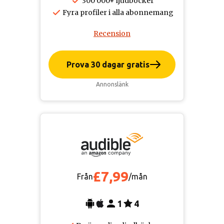
300 000+ ljudböcker
Fyra profiler i alla abonnemang
Recension
Prova 30 dagar gratis
Annonslänk
£7,99
Från
/mån
1
4