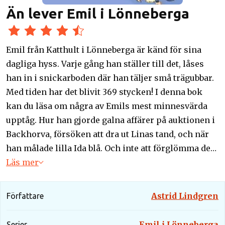
Än lever Emil i Lönneberga
Emil från Katthult i Lönneberga är känd för sina
dagliga hyss. Varje gång han ställer till det, låses
han in i snickarboden där han täljer små trägubbar.
Med tiden har det blivit 369 stycken! I denna bok
kan du läsa om några av Emils mest minnesvärda
upptåg. Hur han gjorde galna affärer på auktionen i
Backhorva, försöken att dra ut Linas tand, och när
han målade lilla Ida blå. Och inte att förglömma den
gången han släppte en groda i kaffekorgen, vilket
Läs mer
skapade en riktig röra.
Astrid Lindgren
Författare
Emil i Lönneberga
Serier