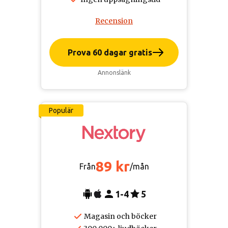
Recension
Prova 60 dagar gratis
Annonslänk
Populär
89 kr
Från
/mån
1-4
5
Magasin och böcker