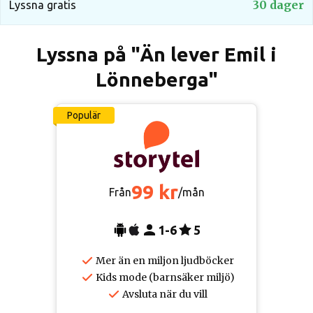
30 dager
Lyssna gratis
Lyssna på "Än lever Emil i
Lönneberga"
Populär
99 kr
Från
/mån
1-6
5
Mer än en miljon ljudböcker
Kids mode (barnsäker miljö)
Avsluta när du vill