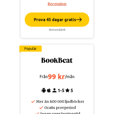
Recension
Prova 45 dagar gratis
Annonslänk
Populär
99 kr
Från
/mån
1-5
5
Mer än 800 000 ljudböcker
Gratis provperiod
Ingen uppsägningstid